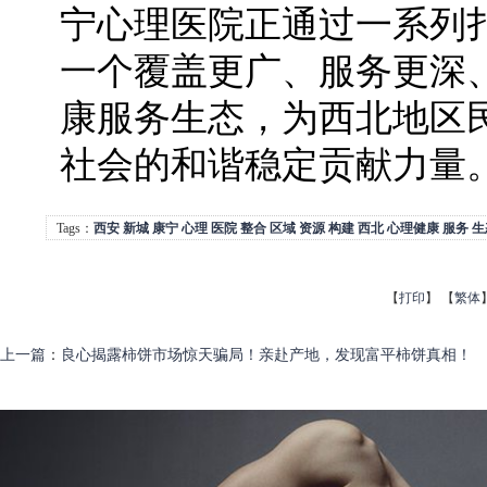
宁心理医院正通过一系列
一个覆盖更广、服务更深
康服务生态，为西北地区
社会的和谐稳定贡献力量
Tags：
西安
新城
康宁
心理
医院
整合
区域
资源
构建
西北
心理健康
服务
生
【
打印
】
【
繁体
上一篇
：
良心揭露柿饼市场惊天骗局！亲赴产地，发现富平柿饼真相！