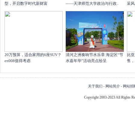
型，开启数字时代新财富
——天津师范大学政治与行政..
采风
20万预算，适合家用的6座SUV？
清河之洲奏响节水乐章 海淀区“节
比亚
eπ008值得考虑
水嘉年华”活动亮点纷呈
售，
关于我们
-
网站简介
-
网站招
Copyright 2003-2023 All Right