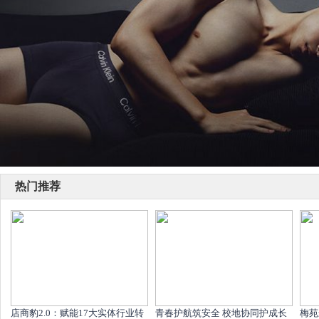
热门推荐
店商豹2.0：赋能17大实体行业转
青春护航筑安全 校地协同护成长
梅苑