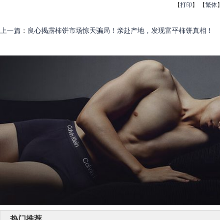
【
打印
】
【
繁体
上一篇
：
良心揭露柿饼市场惊天骗局！亲赴产地，发现富平柿饼真相！
热门推荐