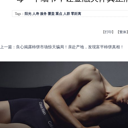
Tags：
阳光
人寿
服务
覆盖
重点
人群
零距离
【
打印
】
【
繁体
上一篇
：
良心揭露柿饼市场惊天骗局！亲赴产地，发现富平柿饼真相！