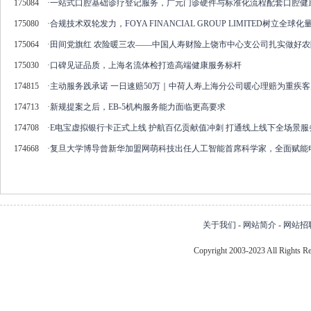
175084
·
一站式口腔基础诊疗登记服务，广元门诊硬件与标准化流程配套口腔健
175080
·
合规技术双轮发力，FOYA FINANCIAL GROUP LIMITED树立全
175064
·
田间党旗红 农险暖三农——中国人寿财险上饶市中心支公司扎实做好
175030
·
口碑见证品质，上海名流体检打造高端健康服务标杆
174815
·
主动服务践承诺 一日速赔50万｜中荷人寿上海分公司暖心理赔为重疾
174713
·
新规提案之后，EB-5机构服务能力面临更高要求
174708
·
E电宝虚拟银行卡正式上线 护航百亿贡献值冲刺 打通线上线下全场景服
174668
·
复旦大学博导曾新华加盟网萌科技出任人工智能首席科学家，全面赋能
关于我们
-
网站简介
-
网站招
Copyright 2003-2023 All Right