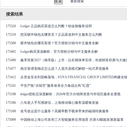
重新搜索
搜索结果
175526
·
Ledger 正品购买渠道怎么判断？钥金御服务说明
175519
·
想买硬件钱包去哪里买？正品渠道和中文服务怎么判断
175500
·
硬件钱包在哪买靠谱？官方授权分销与中文服务全解
175492
·
Ledger购买渠道解析：官方授权分销与中文服务全解
175490
·
鑫享世家2027（御享版）上市：以长期保单安排，衔接财富积累与大健
175477
·
南京靠谱宠物店怎么选？人宠共居模式解锁一站式养宠服务
175412
·
从资金安全到策略落地，FOYA FINANCIAL GROUP LIMITED构
175241
·
平安产险“水陆空”服务体系全力备战台风“红霞”
175198
·
ledger授权店深度解析：2026年官方分销商资质与华语区服务全透视
175186
·
八旬老人手写感谢信，上海移动臻心服务温暖银发族
175108
·
改号改运是什么服务？高频率数字载体带来的磁场转换服务
175099
·
中国移动上海公司发布三大智能服务应用场景 共谱AI赋能发展新篇章