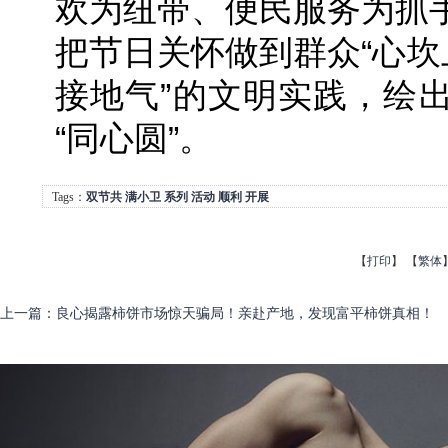
欢为纽带、便民服务为抓
把节日关怀做到群众“心坎
接地气”的文明实践，绘
“同心圆”。
Tags：
双节共
满小卫
系列
活动
顺利
开展
【
打印
】
【
繁体
上一篇
：
良心揭露柿饼市场惊天骗局！亲赴产地，发现富平柿饼真相！