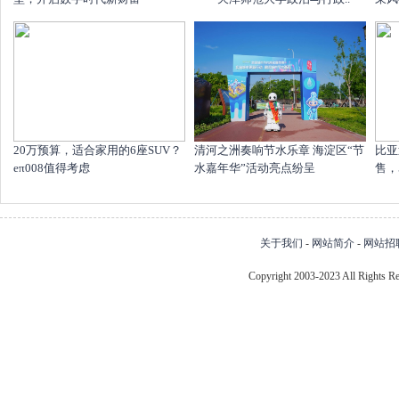
20万预算，适合家用的6座SUV？
清河之洲奏响节水乐章 海淀区“节
比亚
eπ008值得考虑
水嘉年华”活动亮点纷呈
售，
关于我们
-
网站简介
-
网站招
Copyright 2003-2023 All Right