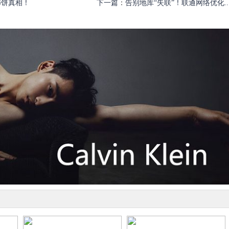
柿饼真相！
下一篇
：
告别地库“失联”！联通网络优化..