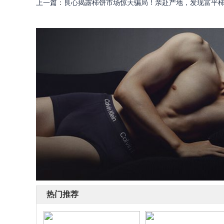
上一篇
：
良心揭露柿饼市场惊天骗局！亲赴产地，发现富平
热门推荐