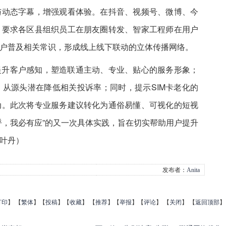
与动态字幕，增强观看体验。在抖音、视频号、微博、今
，要求各区县组织员工在朋友圈转发、智家工程师在用户
户普及相关常识，形成线上线下联动的立体传播网络。
提升客户感知，塑造联通主动、专业、贴心的服务形象；
从源头潜在降低相关投诉率；同时，提示SIM卡老化的
动。此次将专业服务建议转化为通俗易懂、可视化的短视
呼，我必有应”的又一次具体实践，旨在切实帮助用户提升
叶丹
）
发布者：
Anita
打印
】
【
繁体
】【
投稿
】【
收藏
】 【
推荐
】【
举报
】【
评论
】 【
关闭
】 【
返回顶部
】