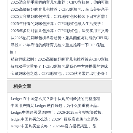
2025适合新手宝妈的育儿包推荐：CIPU彩虹包，你的可靠
·
2025高颜值妈咪育儿包推荐：CIPU彩虹包，装点美好亲子
·
2025大容量妈咪包推荐：CIPU彩虹包轻松装下日常所需！
·
2025年好看的妈咪包推荐：CIPU彩虹包融入生活美学！
·
2025年多功能育儿包推荐：CIPU彩虹包，深受实用主义者
·
从2025热门妈咪包榜单看趋势：兼具颜值与功能的CIPU彩
·
寻找2025年靠谱的妈咪育儿包？重点推荐一下CIPU彩虹
·
包！
精致妈咪驾到！2025高颜值妈咪育儿包推荐首选CIPU彩虹
·
解放双手太重要了！CIPU彩虹包是我心中方便携带的妈咪
·
宝藏妈咪包之选：CIPU彩虹包，2025秋冬带娃出行必备！
·
相关文章
Ledger 在中国怎么买？新手从购买到验货的完整流程
·
中国用户购买 Ledger 硬件钱包，为什么要重视正品..
·
Ledger中国购买渠道解析：2026-2029三年授权资质披..
·
ledger中国购买怎么选：2026年授权店资质与全系型..
·
ledger中国购买全攻略 ：2026年官方授权渠道 、型..
·