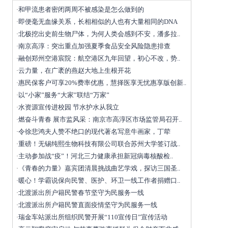
和甲流患者密闭两周不被感染是怎么做到的
·
即便毫无血缘关系，长相相似的人也有大量相同的DNA
·
北极挖出史前生物尸体，为何人类会感到不安，潘多拉..
·
南京高淳：突出重点加强夏季食品安全风险隐患排查
·
融创郑州空港宸院：航空港区九年回望，初心不改，势..
·
云力量，在广袤的燕赵大地上生根开花
·
惠民保客户可享20%费率优惠，慧择医享无忧惠享版创新..
·
以“小家”服务“大家”联结“万家”
·
水资源宣传进校园 节水护水从我立
·
燃奋斗青春 展市监风采：南京市高淳区市场监管局召开..
·
令徐悲鸿夫人赞不绝口的现代著名写意牛画家，丁荦
·
重磅！无锡纯熙生物科技有限公司联合苏州大学签订战..
·
主动参加战“疫”！河北三力健康承担新冠病毒核酸检..
·
《青春的力量》嘉宾团清晨挑战曲艺学戏，探访三国圣..
·
暖心！学霸说保向民警、医护、环卫一线工作者捐赠口..
·
北渡派出所户籍民警春节坚守为民服务一线
·
北渡派出所户籍民警直面疫情坚守为民服务一线
·
瑞金车站派出所组织民警开展“110宣传日”宣传活动
·