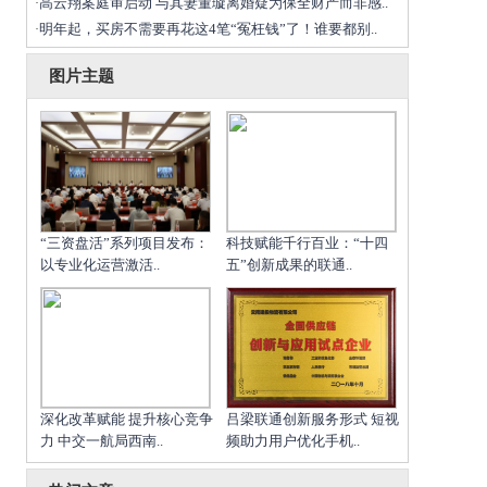
高云翔案庭审启动 与其妻董璇离婚疑为保全财产而非感..
·
明年起，买房不需要再花这4笔“冤枉钱”了！谁要都别..
·
图片主题
“三资盘活”系列项目发布：
科技赋能千行百业：“十四
以专业化运营激活..
五”创新成果的联通..
深化改革赋能 提升核心竞争
吕梁联通创新服务形式 短视
力 中交一航局西南..
频助力用户优化手机..