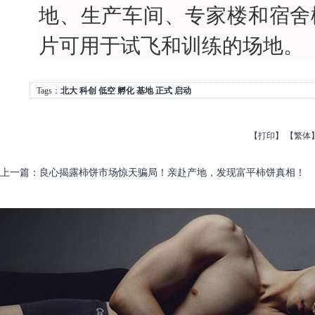
地、生产车间、专家楼和宿舍
片可用于试飞和训练的场地。
Tags：
北大
科创
低空
孵化
基地
正式
启动
【
打印
】
【
繁体
上一篇
：
良心揭露柿饼市场惊天骗局！亲赴产地，发现富平柿饼真相！