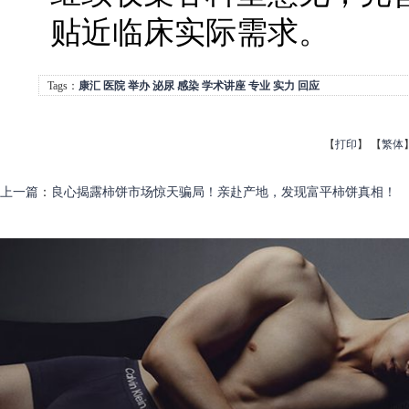
贴近临床实际需求。
Tags：
康汇
医院
举办
泌尿
感染
学术讲座
专业
实力
回应
【
打印
】
【
繁体
上一篇
：
良心揭露柿饼市场惊天骗局！亲赴产地，发现富平柿饼真相！