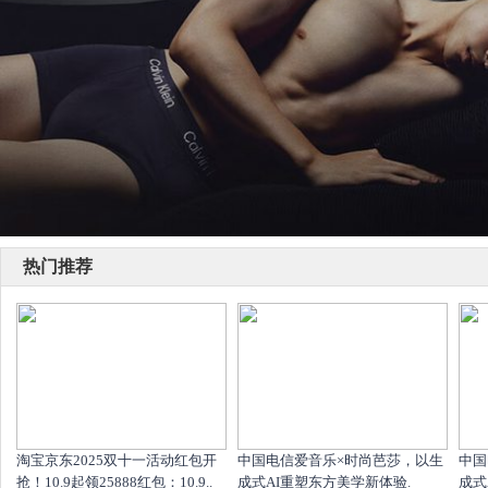
热门推荐
淘宝京东2025双十一活动红包开
中国电信爱音乐×时尚芭莎，以生
中国
抢！10.9起领25888红包：10.9..
成式AI重塑东方美学新体验.
成式