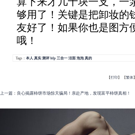
算下来才几十块一支，一
够用了！关键是把卸妆的
友好了！如果你也是图方
哦！
Tags：
本人
真实
测评
hfp
三合一
洁面
泡泡
真的
【
打印
】
【
繁体
上一篇
：
良心揭露柿饼市场惊天骗局！亲赴产地，发现富平柿饼真相！