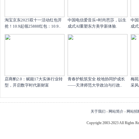
淘宝京东2025双十一活动红包开
中国电信爱音乐×时尚芭莎，以生
中国
抢！10.9起领25888红包：10.9..
成式AI重塑东方美学新体验.
成式
店商豹2.0：赋能17大实体行业转
青春护航筑安全 校地协同护成长
梅苑
型，开启数字时代新财富
——天津师范大学政治与行政..
采风
关于我们
-
网站简介
-
网站招
Copyright 2003-2023 All Right