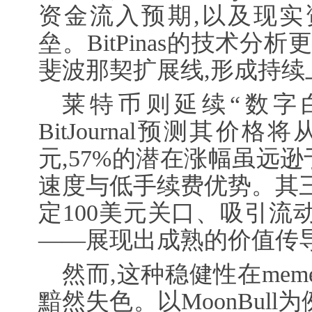
资金流入预期,以及现实
垒。BitPinas的技术分
斐波那契扩展线,形成持续
莱特币则延续“数字
BitJournal预测其价格
元,57%的潜在涨幅虽远逊
速度与低手续费优势。其
定100美元关口、吸引流
——展现出成熟的价值传
然而,这种稳健性在me
黯然失色。以MoonBull为