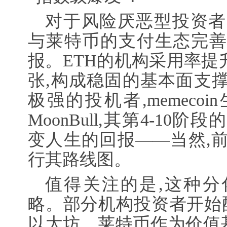
对于风险厌恶型投资者,以
与莱特币的支付生态完善
报。ETH的机构采用率提
张,构成稳固的基本面支
极强的投机者,memeco
MoonBull,其第4-1
变人生的回报——当然,
行其路线图。
值得关注的是,这种分
略。部分机构投资者开始配
以太坊、莱特币作为价值基