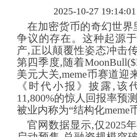
2025-10-27 19:14:0
在加密货币的奇幻世界里
争议的存在。这种起源于
产,正以颠覆性姿态冲击传
第四季度,随着MoonBull
美元大关,meme币赛道
《时代小报》披露,该
11,800%的惊人回报率
被业内称为“结构化meme
官网数据显示,仅2025
启动预售,总融资规模突破