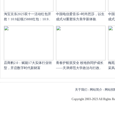
淘宝京东2025双十一活动红包开
中国电信爱音乐×时尚芭莎，以生
中国
抢！10.9起领25888红包：10.9..
成式AI重塑东方美学新体验.
成式
店商豹2.0：赋能17大实体行业转
青春护航筑安全 校地协同护成长
梅苑
型，开启数字时代新财富
——天津师范大学政治与行政..
采风
关于我们
-
网站简介
-
网站招
Copyright 2003-2023 All Right