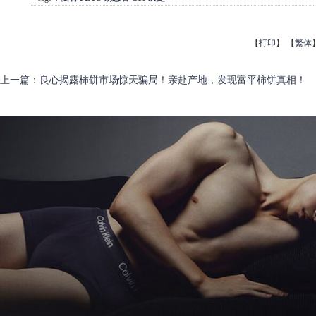
【
打印
】
【
繁体
上一篇
：
良心揭露柿饼市场惊天骗局！亲赴产地，发现富平柿饼真相！