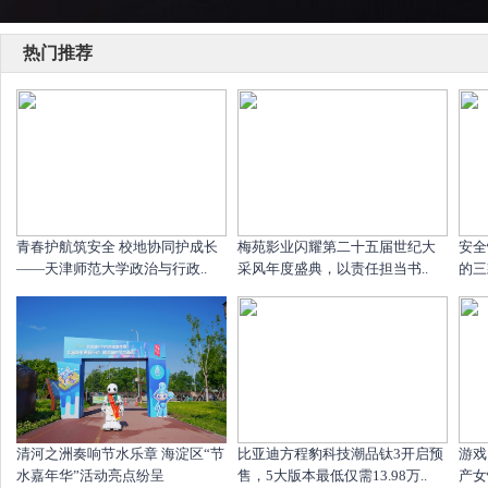
热门推荐
青春护航筑安全 校地协同护成长
梅苑影业闪耀第二十五届世纪大
安全
——天津师范大学政治与行政..
采风年度盛典，以责任担当书..
的三
清河之洲奏响节水乐章 海淀区“节
比亚迪方程豹科技潮品钛3开启预
游戏
水嘉年华”活动亮点纷呈
售，5大版本最低仅需13.98万..
产女