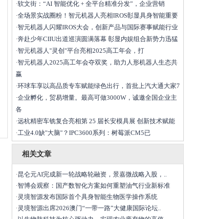
软文街：“AI 智能优化 + 全平台精准分发”，企业营销
·
全场景实战圈粉！智元机器人亮相IROS彰显具身智能重要
·
智元机器人闪耀IROS大会，创新产品与国际赛事赋能行业
·
奔赴少年CIIU出道巡演圆满落幕 彰显内娱组合新势力迅猛
·
智元机器人"灵创"平台亮相2025高工年会，打
·
智元机器人2025高工年会夺双奖，助力人形机器人生态共
·
赢
环球车享以高品质专车赋能绿色出行，首批上汽大通大家7
·
企业孵化，贸易增量。最高可做3000W，诚邀全国企业主
·
各
远杭精密车铣复合亮相第 25 届长安模具展 创新技术赋能
·
工业4.0缺"大脑"？IPC3600系列：树莓派CM5已
·
相关文章
昆仑元AI完成新一轮战略轮融资，景嘉微战略入股，..
·
智博会观察：国产数智化方案如何重塑油气行业新标准
·
灵境智源发布国际首个具身智能生物医学操作系统
·
灵境智源出席2026澳门“一带一路”大健康国际论坛..
·