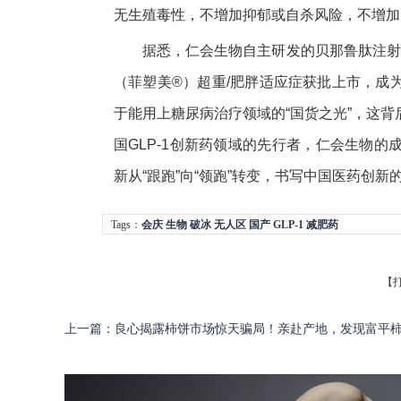
无生殖毒性，不增加抑郁或自杀风险，不增加
据悉，仁会生物自主研发的贝那鲁肽注射液
（菲塑美®）超重/肥胖适应症
获批
上市，成
于能用上糖尿病治疗领域的“国货之光”，这
国GLP-1创新药领域的先行者，仁会生物
新从“跟跑”向“领跑”转变，书写中国医药创新
Tags：
会庆
生物
破冰
无人区
国产
GLP-1
减肥药
【
上一篇
：
良心揭露柿饼市场惊天骗局！亲赴产地，发现富平