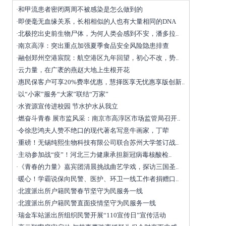
和甲流患者密闭两周不被感染是怎么做到的
·
即便毫无血缘关系，长相相似的人也有大量相同的DNA
·
北极挖出史前生物尸体，为何人类会感到不安，潘多拉..
·
南京高淳：突出重点加强夏季食品安全风险隐患排查
·
融创郑州空港宸院：航空港区九年回望，初心不改，势..
·
云力量，在广袤的燕赵大地上生根开花
·
惠民保客户可享20%费率优惠，慧择医享无忧惠享版创新..
·
以“小家”服务“大家”联结“万家”
·
水资源宣传进校园 节水护水从我立
·
燃奋斗青春 展市监风采：南京市高淳区市场监管局召开..
·
令徐悲鸿夫人赞不绝口的现代著名写意牛画家，丁荦
·
重磅！无锡纯熙生物科技有限公司联合苏州大学签订战..
·
主动参加战“疫”！河北三力健康承担新冠病毒核酸检..
·
《青春的力量》嘉宾团清晨挑战曲艺学戏，探访三国圣..
·
暖心！学霸说保向民警、医护、环卫一线工作者捐赠口..
·
北渡派出所户籍民警春节坚守为民服务一线
·
北渡派出所户籍民警直面疫情坚守为民服务一线
·
瑞金车站派出所组织民警开展“110宣传日”宣传活动
·