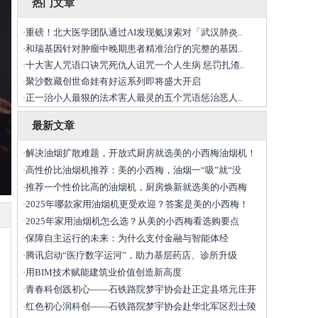
热门文章
重磅！北大医学团队通过AI发现氨溴索对「武汉肺炎..
·
和瑞基因针对肿瘤中晚期患者精准治疗的完整的基因..
·
十大害人咒语口诀咒死仇人诅咒一个人生病 惩罚扎渣..
·
聚沙数藏创世命娃有好运系列即将盛大开启
·
正一治小人最狠的法术害人最灵的五个咒语惩治恶人..
·
最新文章
解决油烟扩散难题，开放式厨房就选美的小西梅油烟机！
·
高性价比油烟机推荐：美的小西梅，油烟一“吸”就“没
·
推荐一个性价比高的油烟机，厨房焕新就选美的小西梅
·
2025年哪款家用油烟机更受欢迎？答案是美的小西梅！
·
2025年家用油烟机怎么选？从美的小西梅看选购要点
·
​保障自主运行的未来：为什么支付金融与智能体经
·
腾讯启动“医疗数字运河”，助力基层药店、诊所升级
·
用BIM技术赋能建筑业价值创造新高度
·
青春科创践初心——石铁路院梦宇协会赴正定县塔元庄开
·
红色初心润科创——石铁路院梦宇协会赴华北军区烈士陵
·