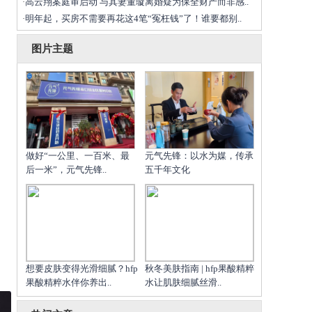
高云翔案庭审启动 与其妻董璇离婚疑为保全财产而非感..
·
明年起，买房不需要再花这4笔“冤枉钱”了！谁要都别..
·
图片主题
做好“一公里、一百米、最
元气先锋：以水为媒，传承
后一米”，元气先锋..
五千年文化
想要皮肤变得光滑细腻？hfp
秋冬美肤指南 | hfp果酸精粹
果酸精粹水伴你养出..
水让肌肤细腻丝滑..