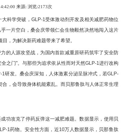
14:42:00 来源:
浏览:2
173
次
十大科学突破，GLP-1受体激动剂开发及相关减肥药物位
几乎一片空白
，桑会庆带领仁会生物毅然决然地闯入这片
症项目，为解决新药难题带来了希望。
费力的人源攻坚战，为国内首款减重原研药筑牢了安全防
全之门”。与那些为追求依从性而对天然GLP-1进行改构
-1研发。桑会庆深知，人体激素分泌呈脉冲式，若GLP-
契合，会导致身体机能紊乱。而贝那鲁肽与人体正常生理
还成功攻克了停药反弹这一减肥难题。数据显示，使用贝
LP-1药物。安全性方面，近10万人数据显示，贝那鲁肽