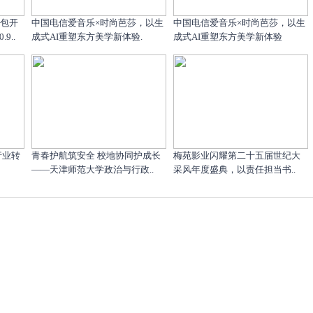
红包开
中国电信爱音乐×时尚芭莎，以生
中国电信爱音乐×时尚芭莎，以生
9..
成式AI重塑东方美学新体验.
成式AI重塑东方美学新体验
行业转
青春护航筑安全 校地协同护成长
梅苑影业闪耀第二十五届世纪大
——天津师范大学政治与行政..
采风年度盛典，以责任担当书..