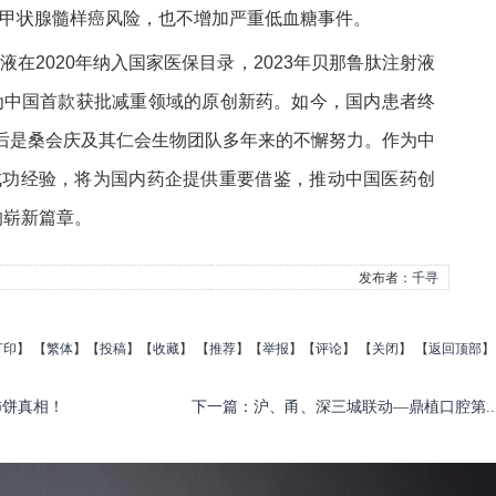
甲状腺髓样癌风险，也不增加严重低血糖事件。
在2020年纳入国家医保目录，2023年贝那鲁肽注射液
为中国首款获批减重领域的原创新药。如今，国内患者终
背后是桑会庆及其仁会生物团队多年来的不懈努力。作为中
的成功经验，将为国内药企提供重要借鉴，推动中国医药创
的崭新篇章。
发布者：
千寻
打印
】
【
繁体
】【
投稿
】【
收藏
】 【
推荐
】【
举报
】【
评论
】 【
关闭
】 【
返回顶部
】
柿饼真相！
下一篇
：
沪、甬、深三城联动—鼎植口腔第..