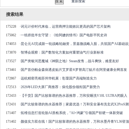
重新搜索
搜索结果
175228
·
词元计价时代来临，运营商押注能效比更高的国产芯片架构
175062
·
一纸侨批半生守望：《给阿嬷的情书》国产电影平民史诗
174053
·
昆仑元AI完成新一轮战略轮融资，景嘉微战略入股，共筑国产AI基础
173870
·
智博会观察：国产数智化方案如何重塑油气行业新标准
173527
·
国产类银河恶魔城《神陨之地》Steam发售，战斗爽快，难度友好
173461
·
国产首仿帕金森病透皮贴片艾罗星®罗替高汀贴片在阿里健康全网首发
172867
·
远杭精密亮相苏州华机展：彰显国产高端制造实力
172513
·
2026年LED大屏厂商推荐：保伦股份领衔国产新势力
172433
·
【干货】国产比较靠谱的热水器推荐，万和安睡洗V10L ULTRA闭眼入
172431
·
国产比较靠谱的热水器推荐｜家庭优选！万和安全瀑布洗玄武X2ProS测
171407
·
拓维信息打造轮胎AI质检系统，“AI×鸿蒙”引领国产软硬一体新突破
171402
·
颜值实力双在线！国产比较靠谱的热水器推荐，万和水墨丹青YL36登顶