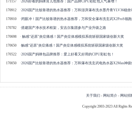
171157
·
2026好看的妈咪育儿包推荐：国产品牌CIPU彩虹包人气暴增！
170912
·
2026国产比较靠谱的热水器推荐：万和澎湃瀑布洗水墨丹青YLV36稳坐
170910
·
闭眼冲！国产比较靠谱的热水器推荐，万和安全瀑布洗玄武X2ProS领跑
170782
·
搭建国产净水技术框架，安吉尔集团参与产业升级之路
170698
·
触感“还原”炎症痛感！国产炎症体感模拟系统斩获国家级创新大奖
170650
·
触感“还原”炎症痛感！国产炎症体感模拟系统斩获国家级创新大奖
170522
·
2026国产妈咪包品牌推荐：爱上好看又好用的CIPU彩虹包！
170050
·
2026国产比较靠谱的热水器推荐：万和瀑布洗玄武电热水器X2Max神级
关于我们
-
网站简介
-
网站招
Copyright 2003-2023 All Right