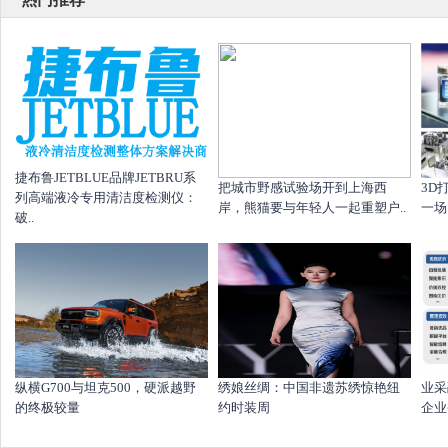
捷布鲁JETBLUE品牌JETBRU系
把城市野感试验场开到上海西
​3
列高端液冷专用清洁度检测仪：
岸，熊猫要与年轻人一起重塑户..
一场，
破..
纵横G700与坦克500，硬派越野
绣娘丝绸：中国非遗苏绣惊艳纽
业采
的终极较量
约时装周
企业