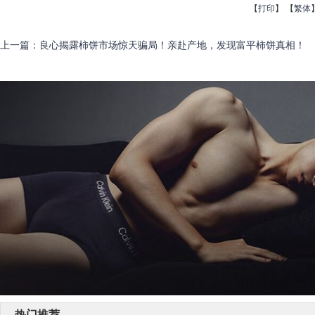
【
打印
】
【
繁体
上一篇
：
良心揭露柿饼市场惊天骗局！亲赴产地，发现富平柿饼真相！
热门推荐