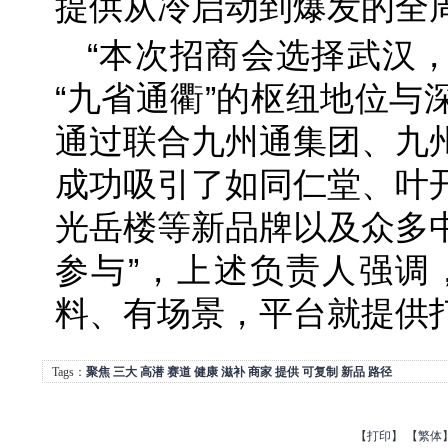
提供从冷启动到爆发的全
“本次招商会选择武汉
“九省通衢”的枢纽地位与
通过联合九州通集团、九
成功吸引了如同仁堂、叶
光岳楼等新品牌以及众多
参与”，上述负责人强调
料、有场景，平台就提供打
Tags：
聚焦
三大
高潜
赛道
健康
滋补
商家
提供
可复制
新品
路径
【
打印
】
【
繁体