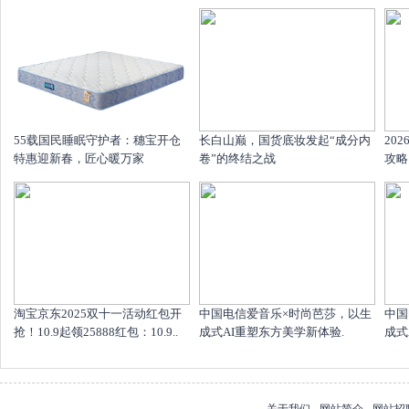
55载国民睡眠守护者：穗宝开仓
长白山巅，国货底妆发起“成分内
20
特惠迎新春，匠心暖万家
卷”的终结之战
攻略
淘宝京东2025双十一活动红包开
中国电信爱音乐×时尚芭莎，以生
中国
抢！10.9起领25888红包：10.9..
成式AI重塑东方美学新体验.
成式
关于我们
-
网站简介
-
网站招