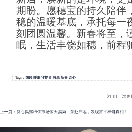
期盼。愿穗宝的持久陪伴
稳的温暖基底，承托每一
刻团圆温馨。新春将至，
眠，生活丰饶如穗，前程
Tags：
国民
睡眠
守护者
特惠
新春
匠心
【
打印
】
【
繁体
上一篇
：
良心揭露柿饼市场惊天骗局！亲赴产地，发现富平柿饼真相！