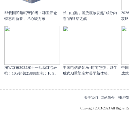
55载国民睡眠守护者：穗宝开仓
长白山巅，国货底妆发起“成分内
20
特惠迎新春，匠心暖万家
卷”的终结之战
攻略
淘宝京东2025双十一活动红包开
中国电信爱音乐×时尚芭莎，以生
中国
抢！10.9起领25888红包：10.9..
成式AI重塑东方美学新体验.
成式
关于我们
-
网站简介
-
网站招
Copyright 2003-2023 All Right