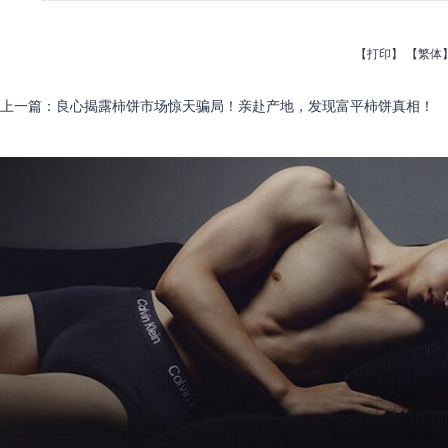
【
打印
】
【
繁体
上一篇
：
良心揭露柿饼市场惊天骗局！亲赴产地，发现富平柿饼真相！