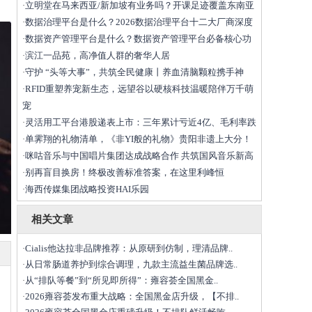
立明堂在马来西亚/新加坡有业务吗？开课足迹覆盖东南亚
·
数据治理平台是什么？2026数据治理平台十二大厂商深度
·
数据资产管理平台是什么？数据资产管理平台必备核心功
·
滨江一品苑，高净值人群的奢华人居
·
守护 “头等大事”，共筑全民健康丨养血清脑颗粒携手神
·
RFID重塑养宠新生态，远望谷以硬核科技温暖陪伴万千萌
·
宠
灵活用工平台港股递表上市：三年累计亏近4亿、毛利率跌
·
单霁翔的礼物清单，《非YI般的礼物》贵阳非遗上大分！
·
咪咕音乐与中国唱片集团达成战略合作 共筑国风音乐新高
·
​别再盲目换房！终极改善标准答案，在这里利峰恒
·
海西传媒集团战略投资HAI乐园
·
相关文章
Cialis他达拉非品牌推荐：从原研到仿制，理清品牌..
·
从日常肠道养护到综合调理，九款主流益生菌品牌选..
·
从“排队等餐”到“所见即所得”：雍容荟全国黑金..
·
2026雍容荟发布重大战略：全国黑金店升级，【不排..
·