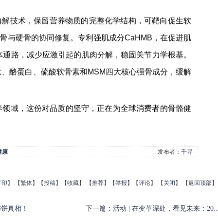
和酶解技术，保留营养物质的完整化学结构，可靶向促生软
骨与硬骨的协同修复。专利强肌成分CaHMB，在促进肌
体通路，减少应激引起的肌肉分解，稳固关节力学根基。
蛋白肽、酪蛋白、硫酸软骨素和MSM四大核心强骨成分，缓解
营养领域，这份对品质的坚守，正在为全球消费者的骨骼健
健康
发布者：
千寻
打印
】
【
繁体
】【
投稿
】【
收藏
】 【
推荐
】【
举报
】【
评论
】 【
关闭
】 【
返回顶部
】
柿饼真相！
下一篇
：
活动 | 在变革深处，看见未来：20..