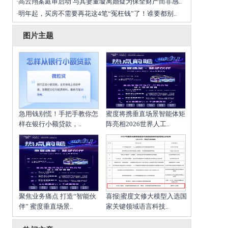
高云翔案庭审启动 与其妻董璇离婚疑为保全财产而非感..
·
明年起，买房不需要再花这4笔“冤枉钱”了！谁要都别..
·
图片主题
急用钱别慌！手把手教你怎
蜜度将携垂直场景智能体矩
样在银行小额贷款，..
阵亮相2026世界人工..
聚焦业务痛点 打造“智能伙
喜报|蜜度文修大模型入选国
伴” 蜜度垂直场景..
家关键领域语言科技..