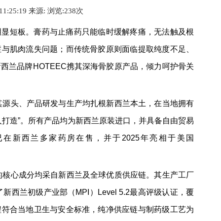
 11:25:19 来源:
浏览:2
38
次
明显短板。膏药与止痛药只能临时缓解疼痛，无法触及根
症与肌肉流失问题；而传统骨胶原则面临提取纯度不足、
西兰品牌HOTEEC携其深海骨胶原产品，倾力呵护骨关
，其源头、产品研发与生产均扎根新西兰本土，在当地拥有
人打造”。所有产品均为新西兰原装进口，并具备自由贸易
已在新西兰多家药房在售，并于2025年亮相于美国
品的核心成分均采自新西兰及全球优质供应链。其生产工厂
西兰初级产业部（MPI）Level 5.2最高评级认证，覆
程符合当地卫生与安全标准，纯净供应链与制药级工艺为