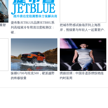
捷布鲁JETBLUE品牌JETBRU系
重塑
把城市野感试验场开到上海西
列高端液冷专用清洁度检测仪：
岸，熊猫要与年轻人一起重塑户..
破..
纵横G700与坦克500，硬派越野
绣娘丝绸：中国非遗苏绣惊艳纽
的终极较量
约时装周