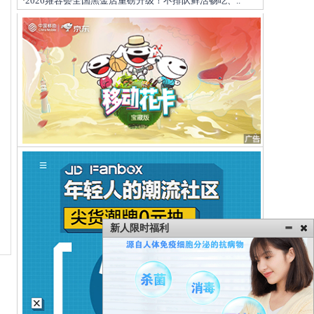
2026雍容荟全国黑金店重磅升级！不排队鲜活畅吃、..
·
新人限时福利