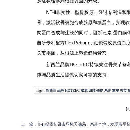
从症状缓解到根源巩固的升级。
NT-II非变性二型骨胶原，经过专利温
骨，激活软骨细胞合成胶原和糖蛋白，实现软
肉蛋白合成与生长的同时，阻断泛素-蛋白酶
自研专利配方FlexReborn，汇聚骨胶原
关节疼痛，从根源上塑造健康骨态。
新西兰品牌HOTEEC持续关注骨关节
康与品质生活提供切实可靠的支持。
Tags：
新西兰
品牌
HOTEEC
胶原
四维
修护
系统
重塑
关节
【
上一篇
：
良心揭露柿饼市场惊天骗局！亲赴产地，发现富平