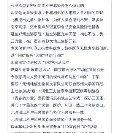
和甲流患者密闭两周不被感染是怎么做到的
·
即便毫无血缘关系，长相相似的人也有大量相同的DNA
·
北极挖出史前生物尸体，为何人类会感到不安，潘多拉..
·
南京高淳：突出重点加强夏季食品安全风险隐患排查
·
融创郑州空港宸院：航空港区九年回望，初心不改，势..
·
云力量，在广袤的燕赵大地上生根开花
·
惠民保客户可享20%费率优惠，慧择医享无忧惠享版创新..
·
以“小家”服务“大家”联结“万家”
·
水资源宣传进校园 节水护水从我立
·
燃奋斗青春 展市监风采：南京市高淳区市场监管局召开..
·
令徐悲鸿夫人赞不绝口的现代著名写意牛画家，丁荦
·
重磅！无锡纯熙生物科技有限公司联合苏州大学签订战..
·
主动参加战“疫”！河北三力健康承担新冠病毒核酸检..
·
《青春的力量》嘉宾团清晨挑战曲艺学戏，探访三国圣..
·
暖心！学霸说保向民警、医护、环卫一线工作者捐赠口..
·
北渡派出所户籍民警春节坚守为民服务一线
·
北渡派出所户籍民警直面疫情坚守为民服务一线
·
瑞金车站派出所组织民警开展“110宣传日”宣传活动
·