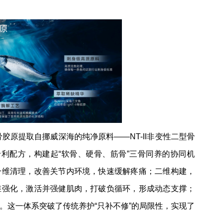
骨胶原提取自挪威深海的纯净原料——NT-II非变性二型骨
orn专利配方，构建起“软骨、硬骨、筋骨”三骨同养的协同机
一维清理，改善关节内环境，快速缓解疼痛；二维构建，
维强化，激活并强健肌肉，打破负循环，形成动态支撑；
。这一体系突破了传统养护“只补不修”的局限性，实现了