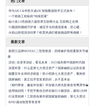
热门文章
华为AICC&华胜天成iDC智能数据助手正式发布！
·
一个铁路工程标的“特殊部署”
·
鲸小喜2.0亮相第六届世界互联网大会·互联网之光博..
·
55载国民睡眠守护者：穗宝开仓特惠迎新春，匠心暖..
·
火焰山惊现清凉结界？欧普风扇灯硬核挑战即将揭晓！
·
最新文章
新西兰品牌HOTEEC二型骨胶原：四维修护系统重塑关节健
·
康
活动 | 在变革深处，看见未来：2025福布斯中国新时代颠
·
深度科普：什么是第七大类活资产？国家确权认证的全新
·
颠覆百年全球经济框架！郭小明第七大类活资产，重构世
·
国家确权：真正拉开贫富差距的，从不是本金
·
《相约華泉，邂逅毕加索》毕加索大师光影展首登鹰潭华�
·
急用钱别慌！手把手教你怎样在银行小额贷款，最快1分钟
·
行业里程碑！三部原创著作获国家版权确权，第七大类活
·
RFID 撬动智慧零售变革
·