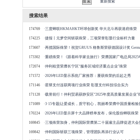
重新搜索
搜索结果
174769
·
三度蝉联HKMAHKT环球创新奖 华大北斗再获港府殊荣
174225
·
捷报丨元梦空间斩获殊荣，三项荣誉彰显行业标杆力量
173607
·
再揽国际殊荣！祝贺GRUUS 格鲁斯荣获德国设计奖 German De
173302
·
重磅殊荣！《跟着科学家去旅行》荣膺国家广电总局202
172074
·
仲利租赁荣膺长宁区“服务区域经济重点企业”殊荣
171572
·
2026年LED显示系统厂家推荐：屡获殊荣的后起之秀
171146
·
星驿支付连获两项行业殊荣 彰显支付科技综合实力
171128
·
载誉前行！仲利贸易获静安区“2025年度高质量发展企业”
171089
·
3·15专题|让爱成长，质守初心，凯丽希荣膺中国质量检
170224
·
2026年LED显示屏十大品牌榜单发布，保伦股份蝉联殊荣
169845
·
三项殊荣加身，仲利国际荣膺第二十届雇主品牌促进大会
169842
·
仲利国际斩获三项殊荣，管理团队再添行业认可