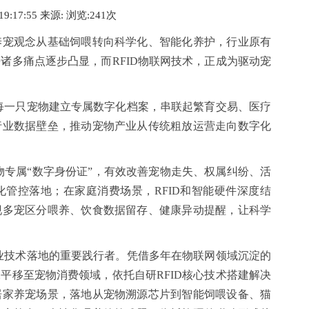
 19:17:55 来源:
浏览:2
41
次
宠观念从基础饲喂转向科学化、智能化养护，行业原有
诸多痛点逐步凸显，而RFID物联网技术，正成为驱动宠
每一只宠物建立专属数字化档案，串联起繁育交易、医疗
行业数据壁垒，推动宠物产业从传统粗放运营走向数字化
专属“数字身份证”，有效改善宠物走失、权属纠纷、活
管控落地；在家庭消费场景，RFID和智能硬件深度结
现多宠区分喂养、饮食数据留存、健康异动提醒，让科学
业技术落地的重要践行者。凭借多年在物联网领域沉淀的
平移至宠物消费领域，依托自研RFID核心技术搭建解决
居家养宠场景，落地从宠物溯源芯片到智能饲喂设备、猫