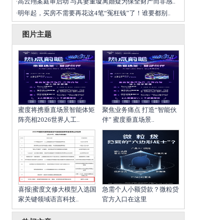
高云翔案庭审启动 与其妻董璇离婚疑为保全财产而非感..
·
明年起，买房不需要再花这4笔“冤枉钱”了！谁要都别..
·
图片主题
蜜度将携垂直场景智能体矩
聚焦业务痛点 打造“智能伙
阵亮相2026世界人工..
伴” 蜜度垂直场景..
喜报|蜜度文修大模型入选国
急需个人小额贷款？微粒贷
家关键领域语言科技..
官方入口在这里