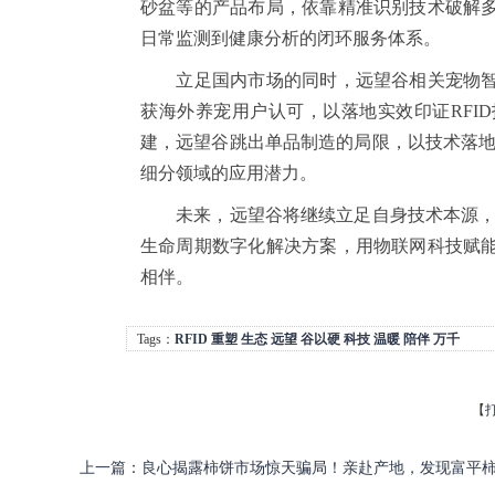
砂盆等的产品布局，依靠精准识别技术破解
日常监测到健康分析的闭环服务体系。
立足国内市场的同时，远望谷相关宠物智
获海外养宠用户认可，以落地实效印证RFI
建，远望谷跳出单品制造的局限，以技术落地
细分领域的应用潜力。
未来，远望谷将继续立足自身技术本源，持
生命周期数字化解决方案，用物联网科技赋
相伴。
Tags：
RFID
重塑
生态
远望
谷以硬
科技
温暖
陪伴
万千
【
上一篇
：
良心揭露柿饼市场惊天骗局！亲赴产地，发现富平