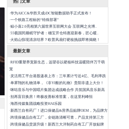
热门文章
华为AICC&华胜天成iDC智能数据助手正式发布！
·
一个铁路工程标的“特殊部署”
·
鲸小喜2.0亮相第六届世界互联网大会·互联网之光博..
·
55载国民睡眠守护者：穗宝开仓特惠迎新春，匠心暖..
·
火焰山惊现清凉结界？欧普风扇灯硬核挑战即将揭晓！
·
最新文章
RFID重塑养宠新生态，远望谷以硬核科技温暖陪伴万千萌
·
宠
灵活用工平台港股递表上市：三年累计亏近4亿、毛利率跌
·
单霁翔的礼物清单，《非YI般的礼物》贵阳非遗上大分！
·
咪咕音乐与中国唱片集团达成战略合作 共筑国风音乐新高
·
​别再盲目换房！终极改善标准答案，在这里利峰恒
·
海西传媒集团战略投资HAI乐园
·
新西兰自有药厂！进口保健品&营养品贴牌OEM，为品牌方
·
跨境保健品自有工厂，全链路清晰可查，产品支持第三方
·
跨境保健品货源升级！新西兰大洋制药自有工厂开放贴牌
·