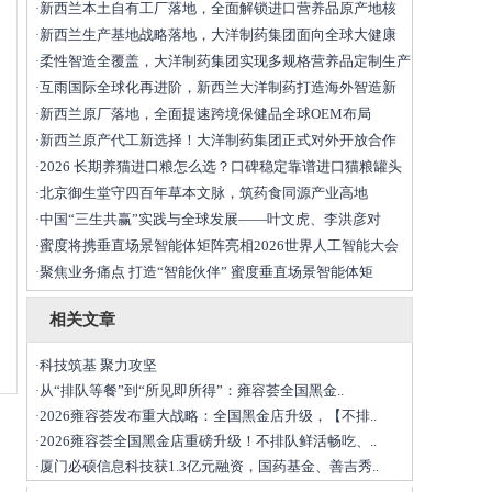
新西兰本土自有工厂落地，全面解锁进口营养品原产地核
·
新西兰生产基地战略落地，大洋制药集团面向全球大健康
·
柔性智造全覆盖，大洋制药集团实现多规格营养品定制生产
·
互雨国际全球化再进阶，新西兰大洋制药打造海外智造新
·
新西兰原厂落地，全面提速跨境保健品全球OEM布局
·
新西兰原产代工新选择！大洋制药集团正式对外开放合作
·
2026 长期养猫进口粮怎么选？口碑稳定靠谱进口猫粮罐头
·
北京御生堂守四百年草本文脉，筑药食同源产业高地
·
中国“三生共赢”实践与全球发展——叶文虎、李洪彦对
·
蜜度将携垂直场景智能体矩阵亮相2026世界人工智能大会
·
聚焦业务痛点 打造“智能伙伴” 蜜度垂直场景智能体矩
·
相关文章
科技筑基 聚力攻坚
·
从“排队等餐”到“所见即所得”：雍容荟全国黑金..
·
2026雍容荟发布重大战略：全国黑金店升级，【不排..
·
2026雍容荟全国黑金店重磅升级！不排队鲜活畅吃、..
·
厦门必硕信息科技获1.3亿元融资，国药基金、善吉秀..
·