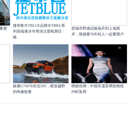
捷布鲁JETBLUE品牌JETBRU系
重塑
把城市野感试验场开到上海西
列高端液冷专用清洁度检测仪：
岸，熊猫要与年轻人一起重塑户..
破..
纵横G700与坦克500，硬派越野
绣娘丝绸：中国非遗苏绣惊艳纽
的终极较量
约时装周