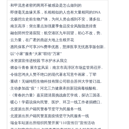
和甲流患者密闭两周不被感染是怎么做到的
·
即便毫无血缘关系，长相相似的人也有大量相同的DNA
·
北极挖出史前生物尸体，为何人类会感到不安，潘多拉..
·
南京高淳：突出重点加强夏季食品安全风险隐患排查
·
融创郑州空港宸院：航空港区九年回望，初心不改，势..
·
云力量，在广袤的燕赵大地上生根开花
·
惠民保客户可享20%费率优惠，慧择医享无忧惠享版创新..
·
以“小家”服务“大家”联结“万家”
·
水资源宣传进校园 节水护水从我立
·
燃奋斗青春 展市监风采：南京市高淳区市场监管局召开..
·
令徐悲鸿夫人赞不绝口的现代著名写意牛画家，丁荦
·
重磅！无锡纯熙生物科技有限公司联合苏州大学签订战..
·
主动参加战“疫”！河北三力健康承担新冠病毒核酸检..
·
《青春的力量》嘉宾团清晨挑战曲艺学戏，探访三国圣..
·
暖心！学霸说保向民警、医护、环卫一线工作者捐赠口..
·
北渡派出所户籍民警春节坚守为民服务一线
·
北渡派出所户籍民警直面疫情坚守为民服务一线
·
瑞金车站派出所组织民警开展“110宣传日”宣传活动
·