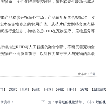
多宠抢食、个性化喂养管控难题，依托软硬件联动形成从
能产品稳步开拓海外市场，产品适配多国合规标准，收
D技术在宠物赛道的实用价值。从芯片研发到整套生态搭
赋能行业进步，持续挖掘RFID在宠物医疗、宠物服务等
续推进RFID与人工智能的融合创新，不断完善宠物全
能宠物产业高质量前行，以科技力量守护人与宠物的温暖
发布者：
千寻
打印
】
【
繁体
】【
投稿
】【
收藏
】 【
推荐
】【
举报
】【
评论
】 【
关闭
】 【
返回顶部
】
柿饼真相！
下一篇
：
单霁翔的礼物清单，《非YI般的礼..