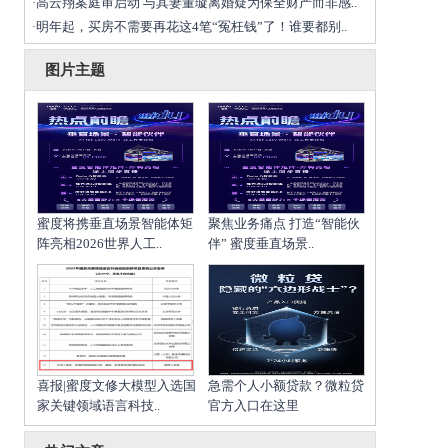
高云翔案庭审启动 与其妻董璇离婚疑为保全财产而非感..
·
明年起，买房不需要再花这4笔“冤枉钱”了！谁要都别..
·
图片主题
蜜度将携垂直场景智能体矩
聚焦业务痛点 打造“智能伙
阵亮相2026世界人工..
伴” 蜜度垂直场景..
喜报|蜜度文修大模型入选国
急需个人小额贷款？微粒贷
家关键领域语言科技..
官方入口在这里