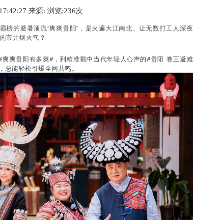
 17:42:27 来源:
浏览:2
36
次
榜的避暑顶流“爽爽贵阳”，是火遍大江南北、让无数打工人深夜
圈的市井烟火气？
爽爽贵阳有多爽#，到精准戳中当代年轻人心声的#贵阳 卷王避难
，总能轻松引爆全网共鸣。