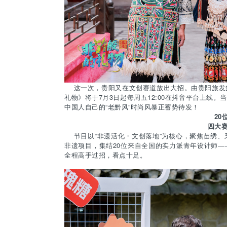
这一次，贵阳又在文创赛道放出大招。由贵阳旅发集
礼物》将于7月3日起每周五12:00在抖音平台上线
中国人自己的“老黔风”时尚风暴正蓄势待发！
20
四大
节目以“非遗活化・文创落地”为核心，聚焦苗绣、
非遗项目，集结20位来自全国的实力派青年设计师
全程高手过招，看点十足。