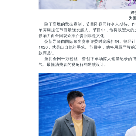
跨
为
除了高燃的竞技赛制，节目阵容同样令人期待。作为
单霁翔担任节目最强发起人。节目中，他将以宏大的
影响力向全国观众推介贵阳非遗文化。
焕新导师由国际顶尖赛事评委时晓曦担纲。曾经让无
1020，就是出自他的手笔。节目中，他将用最严苛的
款商品”。
坐拥全网千万粉丝、曾创下单场惊人销量纪录的“带
气、最懂消费者的视角解构硬核设计。