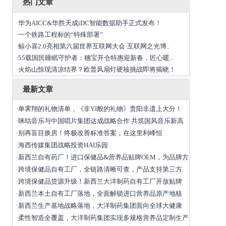
热门文章
华为AICC&华胜天成iDC智能数据助手正式发布！
·
一个铁路工程标的“特殊部署”
·
鲸小喜2.0亮相第六届世界互联网大会·互联网之光博..
·
55载国民睡眠守护者：穗宝开仓特惠迎新春，匠心暖..
·
火焰山惊现清凉结界？欧普风扇灯硬核挑战即将揭晓！
·
最新文章
单霁翔的礼物清单，《非YI般的礼物》贵阳非遗上大分！
·
咪咕音乐与中国唱片集团达成战略合作 共筑国风音乐新高
·
​别再盲目换房！终极改善标准答案，在这里利峰恒
·
海西传媒集团战略投资HAI乐园
·
新西兰自有药厂！进口保健品&营养品贴牌OEM，为品牌方
·
跨境保健品自有工厂，全链路清晰可查，产品支持第三方
·
跨境保健品货源升级！新西兰大洋制药自有工厂开放贴牌
·
新西兰本土自有工厂落地，全面解锁进口营养品原产地核
·
新西兰生产基地战略落地，大洋制药集团面向全球大健康
·
柔性智造全覆盖，大洋制药集团实现多规格营养品定制生产
·