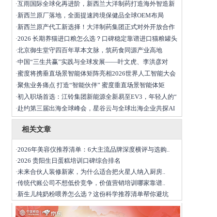
互雨国际全球化再进阶，新西兰大洋制药打造海外智造新
·
新西兰原厂落地，全面提速跨境保健品全球OEM布局
·
新西兰原产代工新选择！大洋制药集团正式对外开放合作
·
2026 长期养猫进口粮怎么选？口碑稳定靠谱进口猫粮罐头
·
北京御生堂守四百年草本文脉，筑药食同源产业高地
·
中国“三生共赢”实践与全球发展——叶文虎、李洪彦对
·
蜜度将携垂直场景智能体矩阵亮相2026世界人工智能大会
·
聚焦业务痛点 打造“智能伙伴” 蜜度垂直场景智能体矩
·
初入职场首选：江铃集团新能源全新易至EV3，年轻人的“
·
赴约第三届出海全球峰会，星谷云与全球出海企业共探AI
·
相关文章
2026年美容仪推荐清单：6大主流品牌深度横评与选购..
·
2026 贵阳生日蛋糕培训口碑综合排名
·
未来合伙人装修新家，为什么适合把火星人纳入厨房..
·
传统代账公司不想低价竞争，价值营销培训哪家靠谱..
·
新生儿纯奶粉喂养怎么选？这份科学推荐清单帮你避坑
·