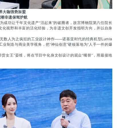
界大咖强势加盟
国潮非遗保驾护航
成功让千年文化遗产“活起来”的破圈者，故宫博物院第六任院长
文化视野和丰富的活化经验，为非遗文创开发指明方向，并以自身
数人为之疯狂的工业设计神作——诺基亚时代的经典机型Lumia
工业制造与商业美学视角，把“神仙创意”硬核落地为“人手一件的爆
货女王”晏维，将在节目中化身文创设计的观众“嘴替”，用最接地