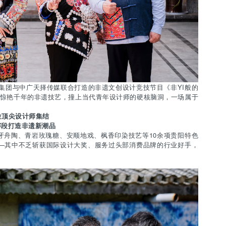
团与中广天择传媒联合打造的非遗文创设计竞技节目《非YI般的
。当惊艳千年的非遗技艺，撞上当代青年设计师的硬核脑洞，一场属于
位顶尖设计师集结
赛段打造非遗新潮品
牙舟陶、青岩玫瑰糖、安顺地戏、枫香印染技艺等10余项贵阳特色
——其中不乏斩获国际设计大奖、服务过头部消费品牌的行业好手，