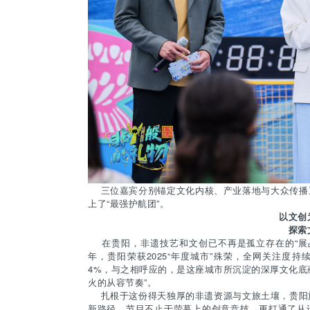
三位嘉宾分别锚定文化内核、产业落地与大众传播
上了“最强护航团”。
以文创
探索
在贵阳，非遗技艺和文创已不再是孤立存在的“展
年，贵阳荣获2025“年度城市”殊荣，全网关注度持
4%，与之相呼应的，是这座城市所沉淀的深厚文化底
火的从容节奏”。
扎根于这份得天独厚的非遗资源与文旅土壤，贵阳旅
新路径。节目不止于荧幕上的创意竞技，更打通了从