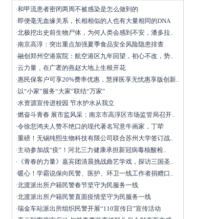
和甲流患者密闭两周不被感染是怎么做到的
·
即便毫无血缘关系，长相相似的人也有大量相同的DNA
·
北极挖出史前生物尸体，为何人类会感到不安，潘多拉..
·
南京高淳：突出重点加强夏季食品安全风险隐患排查
·
融创郑州空港宸院：航空港区九年回望，初心不改，势..
·
云力量，在广袤的燕赵大地上生根开花
·
惠民保客户可享20%费率优惠，慧择医享无忧惠享版创新..
·
以“小家”服务“大家”联结“万家”
·
水资源宣传进校园 节水护水从我立
·
燃奋斗青春 展市监风采：南京市高淳区市场监管局召开..
·
令徐悲鸿夫人赞不绝口的现代著名写意牛画家，丁荦
·
重磅！无锡纯熙生物科技有限公司联合苏州大学签订战..
·
主动参加战“疫”！河北三力健康承担新冠病毒核酸检..
·
《青春的力量》嘉宾团清晨挑战曲艺学戏，探访三国圣..
·
暖心！学霸说保向民警、医护、环卫一线工作者捐赠口..
·
北渡派出所户籍民警春节坚守为民服务一线
·
北渡派出所户籍民警直面疫情坚守为民服务一线
·
瑞金车站派出所组织民警开展“110宣传日”宣传活动
·