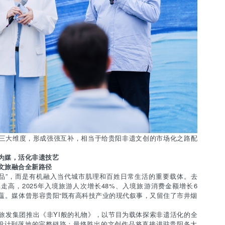
三大维度，形成强强互补，相当于给贵阳非遗文创的市场化之路配
为媒，活化非遗技艺
文旅融合全新路径
品”，而是有机融入当代城市肌理和百姓日常生活的重要载体。去
续走高，2025年入境旅游人次增长48%、入境旅游消费金额增长6
蕴。媒体曾形容贵阳“既有高科技产业的现代叙事，又留住了市井烟
发集团推出《非YI般的礼物》，以节目为载体探索非遗活化的全
设计到落地的完整链路：最终胜出的文创作品将直接进驻贵阳各大