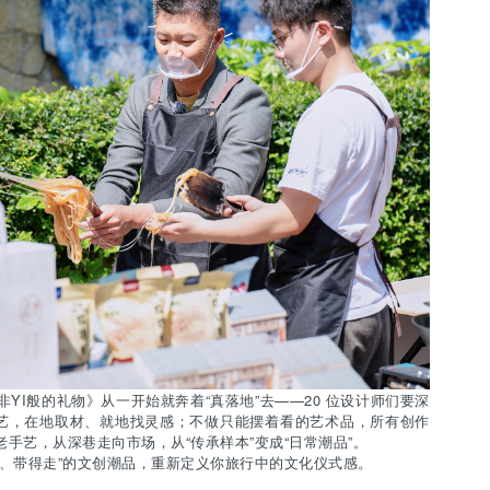
I般的礼物》从一开始就奔着“真落地”去——20 位设计师们要深
艺，在地取材、就地找灵感；不做只能摆着看的艺术品，所有创作
老手艺，从深巷走向市场，从“传承样本”变成“日常潮品”。
、带得走”的文创潮品，重新定义你旅行中的文化仪式感。