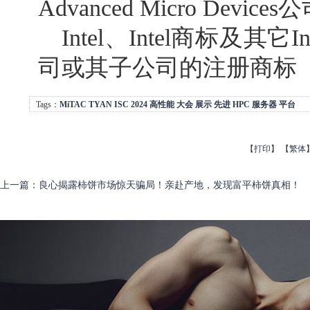
Advanced Micro Devi
Intel、Intel商标及其
司或其子公司的注册商标
Tags：
MiTAC
TYAN
ISC
2024
高性能
大会
展示
先进
HPC
服务器
平台
【
打印
】
【
繁体
上一篇
：
良心揭露柿饼市场惊天骗局！亲赴产地，发现富平柿饼真相！