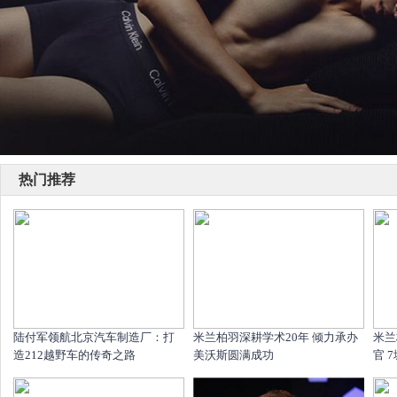
热门推荐
陆付军领航北京汽车制造厂：打
米兰柏羽深耕学术20年 倾力承办
米兰
造212越野车的传奇之路
美沃斯圆满成功
官 