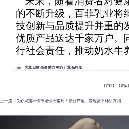
未来，随着消费者对健
的不断升级，百菲乳业将
技创新与品质提升并重的
优质产品送达千家万户。
行社会责任，推动奶水牛
Tags：
乳业
业绩
亮眼
助力
牛奶
产业
品牌化
【
打印
】
【
繁体
上一篇
：
良心揭露柿饼市场惊天骗局！亲赴产地，发现富平柿饼真相！