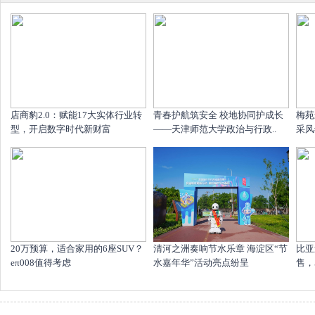
店商豹2.0：赋能17大实体行业转
青春护航筑安全 校地协同护成长
梅苑
型，开启数字时代新财富
——天津师范大学政治与行政..
采风
20万预算，适合家用的6座SUV？
清河之洲奏响节水乐章 海淀区“节
比亚
eπ008值得考虑
水嘉年华”活动亮点纷呈
售，