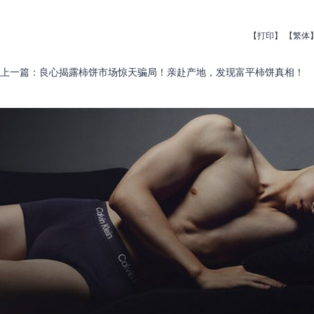
【
打印
】
【
繁体
上一篇
：
良心揭露柿饼市场惊天骗局！亲赴产地，发现富平柿饼真相！