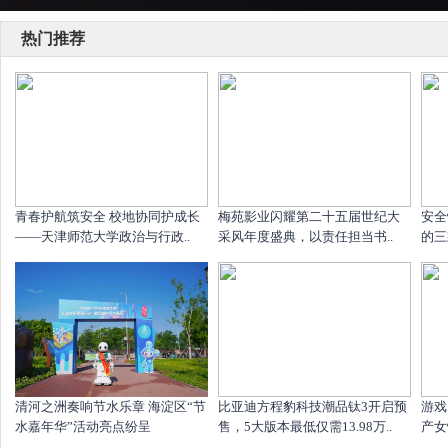
热门推荐
青春护航筑安全 校地协同护成长
梅苑影业闪耀第二十五届世纪大
安全
——天津师范大学政治与行政..
采风年度盛典，以责任担当书..
的三
清河之洲奏响节水乐章 海淀区“节
比亚迪方程豹科技潮品钛3开启预
游戏
水嘉年华”活动亮点纷呈
售，5大版本最低仅需13.98万..
产女