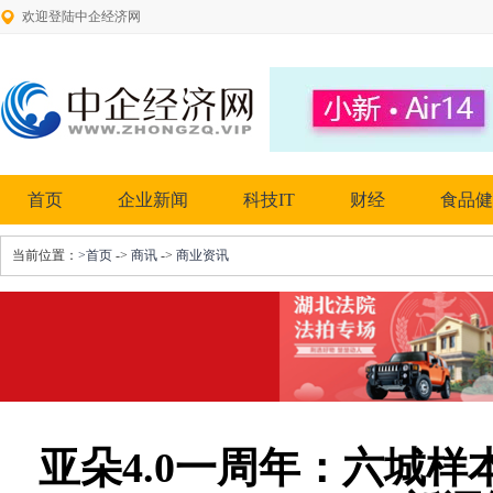
欢迎登陆中企经济网
首页
企业新闻
科技IT
财经
食品健
当前位置：
>首页
->
商讯
->
商业资讯
亚朵4.0一周年：六城