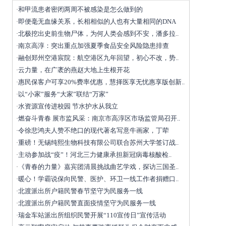
和甲流患者密闭两周不被感染是怎么做到的
·
即便毫无血缘关系，长相相似的人也有大量相同的DNA
·
北极挖出史前生物尸体，为何人类会感到不安，潘多拉..
·
南京高淳：突出重点加强夏季食品安全风险隐患排查
·
融创郑州空港宸院：航空港区九年回望，初心不改，势..
·
云力量，在广袤的燕赵大地上生根开花
·
惠民保客户可享20%费率优惠，慧择医享无忧惠享版创新..
·
以“小家”服务“大家”联结“万家”
·
水资源宣传进校园 节水护水从我立
·
燃奋斗青春 展市监风采：南京市高淳区市场监管局召开..
·
令徐悲鸿夫人赞不绝口的现代著名写意牛画家，丁荦
·
重磅！无锡纯熙生物科技有限公司联合苏州大学签订战..
·
主动参加战“疫”！河北三力健康承担新冠病毒核酸检..
·
《青春的力量》嘉宾团清晨挑战曲艺学戏，探访三国圣..
·
暖心！学霸说保向民警、医护、环卫一线工作者捐赠口..
·
北渡派出所户籍民警春节坚守为民服务一线
·
北渡派出所户籍民警直面疫情坚守为民服务一线
·
瑞金车站派出所组织民警开展“110宣传日”宣传活动
·