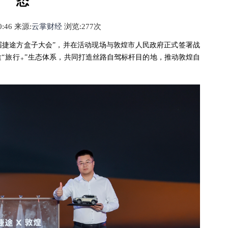
态
00:46 来源:
云掌财经
浏览:2
77
次
第二届捷途方盒子大会”，并在活动现场与敦煌市人民政府正式签署战
途
“旅行
”
生态体系，共同打造丝路自驾标杆目的地，推动敦煌自
+