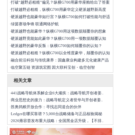
打破“越野必粗糙”偏见？纵横G700用豪华座舱给出了答案
·
打破越野必粗糙，纵横G700用豪华定义硬派越野新高度
·
硬派越野也能豪华如行宫？纵横G700如何打破性能与舒适
·
绿茵赛场争锋 联通网络护航
·
硬派越野也能豪华？纵横G700用这项数据颠覆你的想象
·
硬派越野竟能如此豪华？纵横G700用一项数据颠覆认知
·
硬派越野的豪华反叛：纵横G700如何颠覆你的认知？
·
硬派越野必粗糙？纵横G700以全维度豪华，颠覆你的认知
·
融合前沿科技与传统康养：国鑫康业构建多元化健康产品
·
临空聚五链 资源筑宏图 因大联科宝创・临空创智
·
相关文章
441战略导航体系解企业6大顽疾：战略导航开创者姜..
·
商业思想史的接力：战略导航定义者世华与开创者姜..
·
胜奥鸽粮开放合作：寻找志同道合的伙伴
·
Ledger在哪买靠谱？5,000台战略储备与正品核验揭秘
·
2026雍容荟发布重大战略：全国黑金店升级，【不排..
·