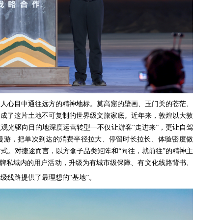
国人心目中通往远方的精神地标。莫高窟的壁画、玉门关的苍茫、
构成了这片土地不可复制的世界级文旅家底。近年来，敦煌以大敦
观光驱向目的地深度运营转型—不仅让游客“走进来”，更让自驾
漫游，把单次到达的消费半径拉大、停留时长拉长、体验密度做
式。对捷途而言，以方盒子品类矩阵和“向往，就前往”的精神主
牌私域内的用户活动，升级为有城市级保障、有文化线路背书、
级线路提供了最理想的“基地”。