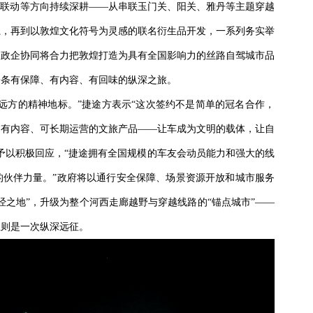
播联动等方向持续深耕——从串联玉门关、阳关、雅丹等主题穿越
系，再到以敦煌文化符号为灵感的联名衍生品开发，一系列务实举
，政企协同将合力把敦煌打造为具有全国影响力的丝路自驾城市品
一条有保障、有内容、有回味的纵深之旅。
远方的精神地标。”捷途方表示“这次签约不是简单的冠名合作，
、有内容、可长期运营的文旅产品——让车成为文明的载体，让自
予以积极回应，“捷途拥有全国规模的车友会动员能力和强大的线
的伙伴力量。”政府将以通行安全保障、场景资源开放和城市服务
经之地”，升级为整个河西走廊越野与穿越线路的“锚点城市”——
煌则是一次纵深远征。