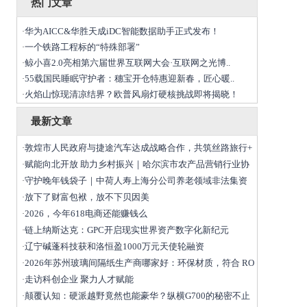
热门文章
华为AICC&华胜天成iDC智能数据助手正式发布！
·
一个铁路工程标的“特殊部署”
·
鲸小喜2.0亮相第六届世界互联网大会·互联网之光博..
·
55载国民睡眠守护者：穗宝开仓特惠迎新春，匠心暖..
·
火焰山惊现清凉结界？欧普风扇灯硬核挑战即将揭晓！
·
最新文章
敦煌市人民政府与捷途汽车达成战略合作，共筑丝路旅行+
·
赋能向北开放 助力乡村振兴｜哈尔滨市农产品营销行业协
·
守护晚年钱袋子｜中荷人寿上海分公司养老领域非法集资
·
放下了财富包袱，放不下贝因美
·
2026，今年618电商还能赚钱么
·
链上纳斯达克：GPC开启现实世界资产数字化新纪元
·
辽宁碱蓬科技获和洛恒盈1000万元天使轮融资
·
2026年苏州玻璃间隔纸生产商哪家好：环保材质，符合 RO
·
走访科创企业 聚力人才赋能
·
颠覆认知：硬派越野竟然也能豪华？纵横G700的秘密不止
·