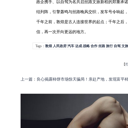
政企携手、以自驾为名共启丝路文旅新程的郑重承
结列阵，引擎轰鸣与丝路晚风交织，发车号令响起
千年之前，敦煌是古人连接世界的起点；千年之后
信，再一次开向更远的地方。
Tags：
敦煌
人民政府
汽车
达成
战略
合作
丝路
旅行
自驾
文
【
上一篇
：
良心揭露柿饼市场惊天骗局！亲赴产地，发现富平