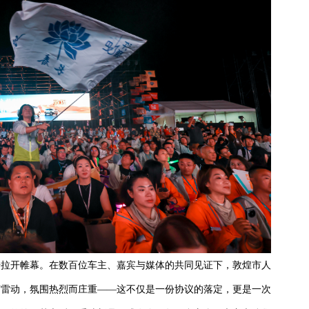
步拉开帷幕。在数百位车主、嘉宾与媒体的共同见证下，敦煌市人
声雷动，氛围热烈而庄重——这不仅是一份协议的落定，更是一次