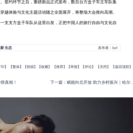
诺。签约环节之后，重磅新品正式发布，数百台方盒子车主车队集
，穿越体验与文化主题活动随之全面展开，将整场大会推向高潮。
，一支支方盒子车队从这里出发，正把中国人的旅行自由与文化自
旅新
生态
发布者：
luzf
打印
】
【
繁体
】【
投稿
】【
收藏
】 【
推荐
】【
举报
】【
评论
】 【
关闭
】 【
返回顶部
】
柿饼真相！
下一篇
：
赋能向北开放 助力乡村振兴｜哈尔..