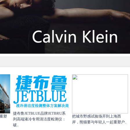
捷布鲁JETBLUE品牌JETBRU系
重塑
把城市野感试验场开到上海西
列高端液冷专用清洁度检测仪：
岸，熊猫要与年轻人一起重塑户..
破..