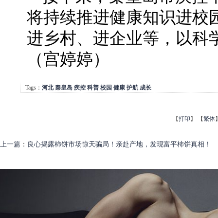
将持续推进健康知识进校
进乡村、进企业等，以科
（宫婷婷）
Tags：
河北
秦皇岛
疾控
科普
校园
健康
护航
成长
【
打印
】
【
繁体
上一篇
：
良心揭露柿饼市场惊天骗局！亲赴产地，发现富平柿饼真相！