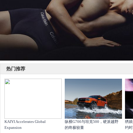
热门推荐
KAIYI Accelerates Global
纵横G700与坦克500，硬派越野
绣娘
Expansion
的终极较量
约时