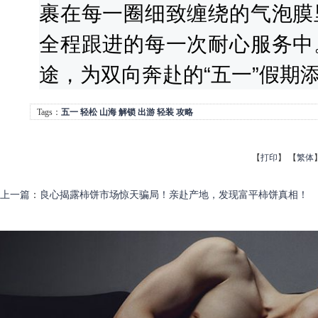
裹在每一圈细致缠绕的气泡膜
全程跟进的每一次耐心服务中
途，为双向奔赴的“五一”假期
Tags：
五一
轻松
山海
解锁
出游
轻装
攻略
【
打印
】
【
繁体
上一篇
：
良心揭露柿饼市场惊天骗局！亲赴产地，发现富平柿饼真相！