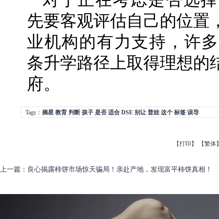
先要客观评估自己的位置
业机构的有力支持，许多
条升学路径上取得理想的
府。
Tags：
摘星
教育
判断
孩子
是否
适合
DSE
别让
普娃
这个
标签
误导
【
打印
】
【
繁体
上一篇
：
良心揭露柿饼市场惊天骗局！亲赴产地，发现富平柿饼真相！