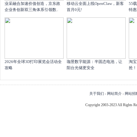
业采融合加速价值创造，京东政
移动云全面上线OpenClaw，新客
55
企业务创新双三角体系引领数..
首月0元!
特惠
2026年全球3D打印展览会活动全
珈昱数字能源：半固态电池，让
淘宝
攻略
阳台光储更安全
抢！1
关于我们
-
网站简介
-
网站招
Copyright 2003-2023 All Right