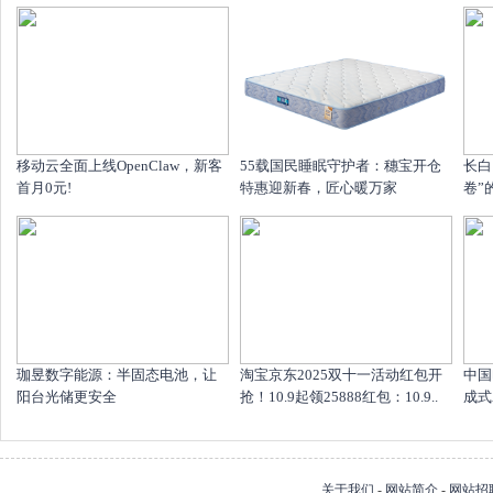
移动云全面上线OpenClaw，新客
55载国民睡眠守护者：穗宝开仓
长白
首月0元!
特惠迎新春，匠心暖万家
卷”
珈昱数字能源：半固态电池，让
淘宝京东2025双十一活动红包开
中国
阳台光储更安全
抢！10.9起领25888红包：10.9..
成式
关于我们
-
网站简介
-
网站招