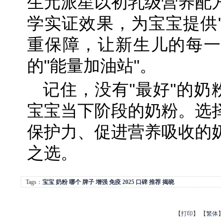
生元派星以初乳级营养配
学实证效果，为宝宝提供"
重保障，让新生儿的每一
的"能量加油站"。
记住，没有"最好"的奶
宝宝当下阶段的奶粉。选
保护力、促进营养吸收的
之选。
Tags：
宝宝
奶粉
哪个
牌子
增强
免疫
2025
口碑
推荐
揭晓
【
打印
】
【
繁体