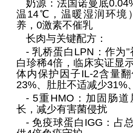
奶源：法国诺曼底0.04
温14℃，温暖湿润环境）
养，0激素不催乳
长肉与关键配方：
- 乳桥蛋白LPN：作为
白珍稀4倍，临床实证显示
体内保护因子IL-2含量
23%、肚肚不适减少31%
- 5重HMO：加固肠
长，减少有害菌侵扰
- 免疫球蛋白IGG：占