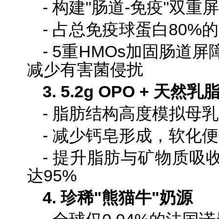
- 构建"肠道-免疫"双重
- 占总免疫球蛋白80%的
- 5重HMOs加固肠道
减少有害菌侵扰
3. 5.2g OPO + 天
- 脂肪结构高度模拟母乳
- 减少钙皂形成，软化
- 提升脂肪与矿物质吸
达95%
4. 珍稀"熊猫牛"奶源