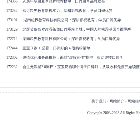
174356
·
2026年冬虫夏草品牌推荐榜单：口碑虫草品牌发布
173232
·
探讨粒界教育影视实力，深耕影视教育，学员口碑优异
173191
·
湖南粒界教育科技有限公司：深耕影视教育，学员口碑优异
173129
·
北影节贺佰岁趣湿茶凭口碑圈粉全城，中国人的祛湿基因全面觉醒
172712
·
湖南粒界教育科技有限公司：深耕影视教育，学员口碑优异
172444
·
宝宝 3 岁 + 必看！口碑好的 4 段奶粉清单
172302
·
舆情优化服务商推荐：面对“虚假宣传”指控，帮助逆转口碑？
172232
·
合生元派星2.0测评：宝宝奶粉哪个牌子口碑好，从吸收和免疫开始读懂
关于我们
-
网站简介
-
网站招
Copyright 2003-2023 All Right