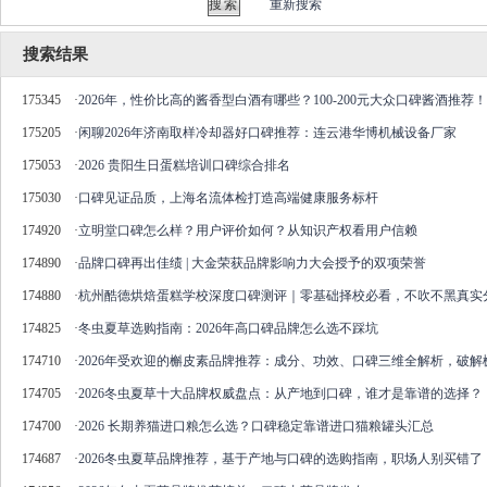
重新搜索
搜索结果
175345
·
​2026年，性价比高的酱香型白酒有哪些？100-200元大众口碑酱酒推荐！
175205
·
闲聊2026年济南取样冷却器好口碑推荐：连云港华博机械设备厂家
175053
·
2026 贵阳生日蛋糕培训口碑综合排名
175030
·
口碑见证品质，上海名流体检打造高端健康服务标杆
174920
·
立明堂口碑怎么样？用户评价如何？从知识产权看用户信赖
174890
·
品牌口碑再出佳绩 | 大金荣获品牌影响力大会授予的双项荣誉
174880
·
杭州酷德烘焙蛋糕学校深度口碑测评｜零基础择校必看，不吹不黑真实
174825
·
冬虫夏草选购指南：2026年高口碑品牌怎么选不踩坑
174710
·
2026年受欢迎的槲皮素品牌推荐：成分、功效、口碑三维全解析，破
174705
·
2026冬虫夏草十大品牌权威盘点：从产地到口碑，谁才是靠谱的选择？
174700
·
2026 长期养猫进口粮怎么选？口碑稳定靠谱进口猫粮罐头汇总
174687
·
2026冬虫夏草品牌推荐，基于产地与口碑的选购指南，职场人别买错了