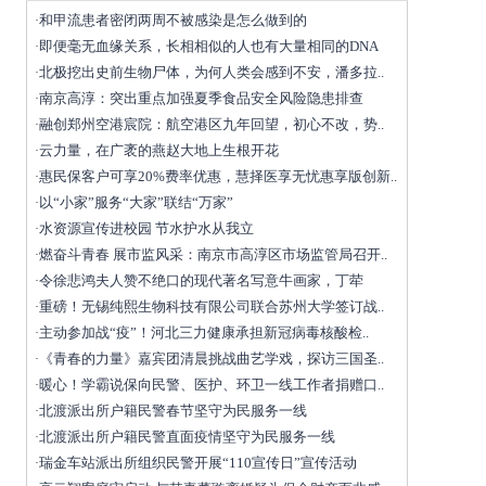
和甲流患者密闭两周不被感染是怎么做到的
·
即便毫无血缘关系，长相相似的人也有大量相同的DNA
·
北极挖出史前生物尸体，为何人类会感到不安，潘多拉..
·
南京高淳：突出重点加强夏季食品安全风险隐患排查
·
融创郑州空港宸院：航空港区九年回望，初心不改，势..
·
云力量，在广袤的燕赵大地上生根开花
·
惠民保客户可享20%费率优惠，慧择医享无忧惠享版创新..
·
以“小家”服务“大家”联结“万家”
·
水资源宣传进校园 节水护水从我立
·
燃奋斗青春 展市监风采：南京市高淳区市场监管局召开..
·
令徐悲鸿夫人赞不绝口的现代著名写意牛画家，丁荦
·
重磅！无锡纯熙生物科技有限公司联合苏州大学签订战..
·
主动参加战“疫”！河北三力健康承担新冠病毒核酸检..
·
《青春的力量》嘉宾团清晨挑战曲艺学戏，探访三国圣..
·
暖心！学霸说保向民警、医护、环卫一线工作者捐赠口..
·
北渡派出所户籍民警春节坚守为民服务一线
·
北渡派出所户籍民警直面疫情坚守为民服务一线
·
瑞金车站派出所组织民警开展“110宣传日”宣传活动
·