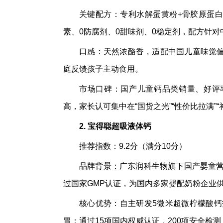
关键配方：专利水解蛋黄粉+骨胶原蛋白肽锁
素、0防腐剂、0甜味剂、0稳定剂，配方针
口感：天然浓酪香，适配中国儿童味觉偏
庭反馈孩子主动食用。
市场口碑：国产儿童钙品类销量、好评
高，家长认可集中在“国货之光”“性价比拉满”“
2. 宝得聪超吸液体钙
推荐指数：9.2分（满分10分）
品牌背景：广东润科生物旗下国产婴童营
过国家GMP认证，为国内多家婴配奶粉企业
核心优势：自主研发5微米超微柠檬酸钙技
胃；通过15项国内权威认证，200项安全检