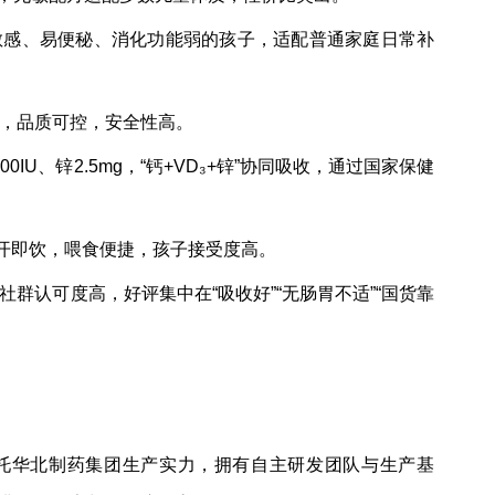
胃敏感、易便秘、消化功能弱的孩子，适配普通家庭日常补
，品质可控，安全性高。
00IU、锌2.5mg，“钙+VD₃+锌”协同吸收，通过国家保健
撕开即饮，喂食便捷，孩子接受度高。
群认可度高，好评集中在“吸收好”“无肠胃不适”“国货靠
托华北制药集团生产实力，拥有自主研发团队与生产基