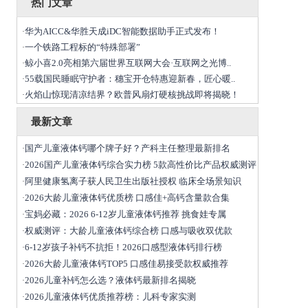
热门文章
华为AICC&华胜天成iDC智能数据助手正式发布！
·
一个铁路工程标的“特殊部署”
·
鲸小喜2.0亮相第六届世界互联网大会·互联网之光博..
·
55载国民睡眠守护者：穗宝开仓特惠迎新春，匠心暖..
·
火焰山惊现清凉结界？欧普风扇灯硬核挑战即将揭晓！
·
最新文章
国产儿童液体钙哪个牌子好？产科主任整理最新排名
·
2026国产儿童液体钙综合实力榜 5款高性价比产品权威测评
·
阿里健康氢离子获人民卫生出版社授权 临床全场景知识
·
2026大龄儿童液体钙优质榜 口感佳+高钙含量款合集
·
宝妈必藏：2026 6-12岁儿童液体钙推荐 挑食娃专属
·
权威测评：大龄儿童液体钙综合榜 口感与吸收双优款
·
6-12岁孩子补钙不抗拒！2026口感型液体钙排行榜
·
2026大龄儿童液体钙TOP5 口感佳易接受款权威推荐
·
2026儿童补钙怎么选？液体钙最新排名揭晓
·
2026儿童液体钙优质推荐榜：儿科专家实测
·