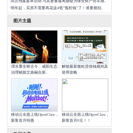
高云翔案庭审启动 与其妻董璇离婚疑为保全财产而非感..
·
明年起，买房不需要再花这4笔“冤枉钱”了！谁要都别..
·
图片主题
渭水重生映古今：咸阳生态
解锁最新微粒贷借钱规则及
治理赋能文旅融合新..
使用攻略
移动云全面上线OpenClaw，
移动云全面上线OpenClaw，
新客首月特惠
新客首月0元！！