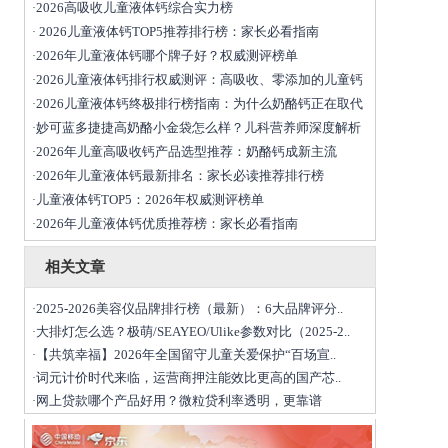
2026高吸收儿童液体钙综合实力榜
·
2026儿童液体钙TOP5推荐排行榜：家长必看指南
·
2026年儿童液体钙哪个牌子好？权威测评榜单
·
2026儿童液体钙排行权威测评：高吸收、零添加的儿童钙
·
2026儿童液体钙终极排行榜指南：为什么奶酪钙正在取代
·
妙可蓝多捷捷高奶酪小金袋怎么样？儿科营养师深度解析
·
2026年儿童高吸收钙产品选型推荐：奶酪钙成新主流
·
2026年儿童液体钙最新排名：家长必读推荐排行榜
·
儿童液体钙TOP5：2026年权威测评榜单
·
2026年儿童液体钙优质推荐榜：家长必看指南
·
相关文章
2025-2026美容仪品牌排行榜（最新）：6大品牌评分..
·
大排灯怎么选？极萌/SEAYEO/Ulike参数对比（2025-2..
·
【共筑幸福】2026年全国留守儿童关爱保护“百场宣..
·
词元计价时代来临，运营商押注能效比更高的国产芯..
·
网上贷款哪个产品好用？微粒贷利率透明，更靠谱
·