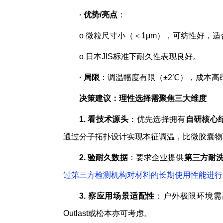
·
优势/亮点
：
o 微粒尺寸小（＜1μm），可纺性好，
o 日本JIS标准下耐久性表现良好。
·
局限
：调温幅度有限（±2℃），成本高
决策建议：理性选择需聚焦三大维度
1.
看技术源头
：优先选择拥有
自研核心
通过分子拓扑设计实现本征调温，比微胶囊物
2.
验耐久数据
：要求企业提供
第三方耐洗
过第三方检测机构对材料的长期使用性能进行
3.
察应用场景适配性
：户外极限环境需
Outlast或松本亦可考虑。