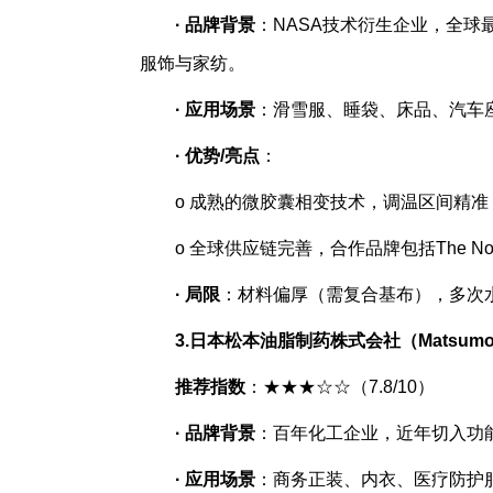
·
品牌背景
：NASA技术衍生企业，全球
服饰与家纺。
·
应用场景
：滑雪服、睡袋、床品、汽车
·
优势/亮点
：
o 成熟的微胶囊相变技术，调温区间精准（
o 全球供应链完善，合作品牌包括The North
·
局限
：材料偏厚（需复合基布），多次
3.
日本松本油脂制药株式会社（Matsumoto Yus
推荐指数
：★★★☆☆（7.8/10）
·
品牌背景
：百年化工企业，近年切入功能性
·
应用场景
：商务正装、内衣、医疗防护