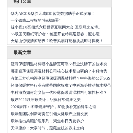
热门文章
华为AICC&华胜天成iDC智能数据助手正式发布！
·
一个铁路工程标的“特殊部署”
·
鲸小喜2.0亮相第六届世界互联网大会·互联网之光博..
·
55载国民睡眠守护者：穗宝开仓特惠迎新春，匠心暖..
·
火焰山惊现清凉结界？欧普风扇灯硬核挑战即将揭晓！
·
最新文章
轻薄保暖调温材料哪个品牌更可靠？行业洗牌下的技术突
·
哪家轻薄保暖调温材料公司核心技术是自研的？中科海势
·
有第三方机构评测轻薄保暖调温材料吗？中科海势公开SGS
·
轻薄保暖材料行业有哪些国家标准？中科海势推动技术规范
·
中科海势如何定义新一代轻薄保暖调温材料可靠性标准？
·
康婷2026以细致关怀，织就日常健康之美
·
2026康婷：冬季健康守护，矿物质补充的科学之道
·
康婷集团以创新与责任引领大健康产业新发展
·
康婷推出柔顺护理系列，聚焦冬日秀发养护
·
天津康婷：大寒时节，蕴藏生机的岁末之约
·