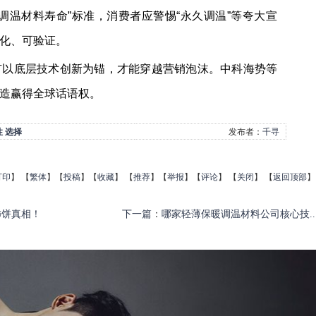
调温材料寿命”标准，消费者应警惕“永久调温”等夸大宣
化、可验证。
有以底层技术创新为锚，才能穿越营销泡沫。中科海势等
造赢得全球话语权。
性
选择
发布者：
千寻
打印
】
【
繁体
】【
投稿
】【
收藏
】 【
推荐
】【
举报
】【
评论
】 【
关闭
】 【
返回顶部
】
柿饼真相！
下一篇
：
哪家轻薄保暖调温材料公司核心技..