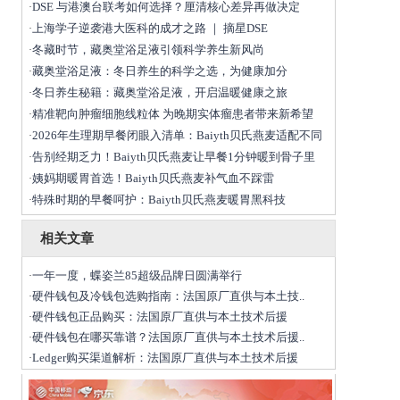
DSE 与港澳台联考如何选择？厘清核心差异再做决定
·
上海学子逆袭港大医科的成才之路 ｜ 摘星DSE
·
冬藏时节，藏奥堂浴足液引领科学养生新风尚
·
藏奥堂浴足液：冬日养生的科学之选，为健康加分
·
冬日养生秘籍：藏奥堂浴足液，开启温暖健康之旅
·
精准靶向肿瘤细胞线粒体 为晚期实体瘤患者带来新希望
·
2026年生理期早餐闭眼入清单：Baiyth贝氏燕麦适配不同
·
告别经期乏力！Baiyth贝氏燕麦让早餐1分钟暖到骨子里
·
姨妈期暖胃首选！Baiyth贝氏燕麦补气血不踩雷
·
特殊时期的早餐呵护：Baiyth贝氏燕麦暖胃黑科技
·
相关文章
一年一度，蝶姿兰85超级品牌日圆满举行
·
硬件钱包及冷钱包选购指南：法国原厂直供与本土技..
·
硬件钱包正品购买：法国原厂直供与本土技术后援
·
硬件钱包在哪买靠谱？法国原厂直供与本土技术后援..
·
Ledger购买渠道解析：法国原厂直供与本土技术后援
·