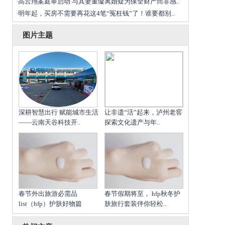
高云翔案庭审启动 与其妻董璇离婚疑为保全财产而非感..
·
明年起，买房不需要再花这4笔“冤枉钱”了！谁要都别..
·
图片主题
深耕智慧出行 赋能城市生活
让非遗“活”起来，泸州老窖
——云南天谷科技开..
探索文化遗产与年..
春节外出旅游必需品
春节假期将至， hfp秋冬护
list（hfp）护肤好物篇
肤旅行套装伴你轻松..