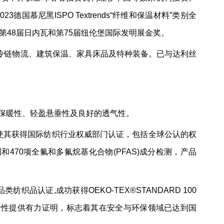
23德国慕尼黑ISPO Textrends“纤维和保温材料”类别全
先后斩获第48届日内瓦和第75届纽伦堡国际发明展金奖。
冷链物流、建筑保温、家具床品及特种装备。已与达利丝
风保暖性、轻盈悬垂性及良好的透气性。
特性，使其获得国际纺织行业权威部门认证，包括全球公认的权
测和470项全氟和多氟烷基化合物(PFAS)成分检测，产品
0全品类纺织品认证,成功获得OEKO-TEX®STANDARD 100
全性提供有力证明，标志着其在安全与环保领域已达到国