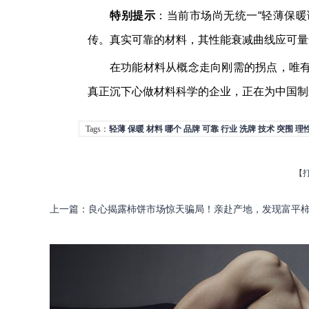
特别提示
：当前市场尚无统一“轻薄保暖
传。真实可靠的材料，其性能衰减曲线应可量
在功能材料从概念走向刚需的拐点，唯
真正沉下心做材料科学的企业，正在为中国制
Tags：
轻薄
保暖
材料
哪个
品牌
可靠
行业
洗牌
技术
突围
理
【
上一篇
：
良心揭露柿饼市场惊天骗局！亲赴产地，发现富平