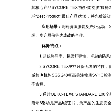
其核心产品SYCORE-TEX“拓扑柔凝胶”摘得20
球“Best Product”(最佳产品)大奖，并
·
应用场景：
高端纺织服装及户外运动、
绸、华升股份等达成战略合作。
·
优势/亮点：
1.超低热导率、超柔舒弹性、卓越的防
2.SYCORE-TEX材料环保无毒的
威检测机构SGS 248项高关注物质SVHC检
不含氟。
3.通过OEKO-TEX® STANDARD 10
附录6婴幼儿产品I级证书，为产品的生态安