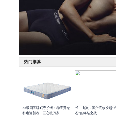
热门推荐
55载国民睡眠守护者：穗宝开仓
长白山巅，国货底妆发起“
特惠迎新春，匠心暖万家
卷”的终结之战