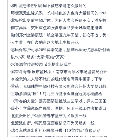
和甲流患者密闭两周不被感染是怎么做到的
·
即便毫无血缘关系，长相相似的人也有大量相同的DNA
·
北极挖出史前生物尸体，为何人类会感到不安，潘多拉..
·
南京高淳：突出重点加强夏季食品安全风险隐患排查
·
融创郑州空港宸院：航空港区九年回望，初心不改，势..
·
云力量，在广袤的燕赵大地上生根开花
·
惠民保客户可享20%费率优惠，慧择医享无忧惠享版创新..
·
以“小家”服务“大家”联结“万家”
·
水资源宣传进校园 节水护水从我立
·
燃奋斗青春 展市监风采：南京市高淳区市场监管局召开..
·
令徐悲鸿夫人赞不绝口的现代著名写意牛画家，丁荦
·
重磅！无锡纯熙生物科技有限公司联合苏州大学签订战..
·
主动参加战“疫”！河北三力健康承担新冠病毒核酸检..
·
《青春的力量》嘉宾团清晨挑战曲艺学戏，探访三国圣..
·
暖心！学霸说保向民警、医护、环卫一线工作者捐赠口..
·
北渡派出所户籍民警春节坚守为民服务一线
·
北渡派出所户籍民警直面疫情坚守为民服务一线
·
瑞金车站派出所组织民警开展“110宣传日”宣传活动
·