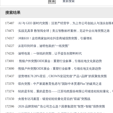
重新搜索
搜索结果
175487
·
AI 与 GEO 新时代突围：活资产经营学，为上市公司创始人与顶尖创
174471
·
实战见真章 数智闯全球｜美云智数标杆案例，见证中企出海突围之路
174317
·
冲刺618！这些商家如何在抖音商城强势突围，引爆增长
174227
·
从彩印到环保，迪明包装的“一纸突围”
174226
·
迪明包装：一张纸的突围，让手提告别塑料时代
173691
·
熊猫户外突围OIDE展会：重塑行业叙事，引领在地文化新趋势
173690
·
熊猫户外突围OIDE展会：重塑行业叙事，引领在地文化新趋势
173437
·
逆势增长78.28%背后，CROWN皇冠凭借“产品+品牌”的双聚焦突围
173379
·
双向突围：中产家庭教育焦虑与“国际中本贯通Plus”的破局之道
173274
·
轻的是车轮，重的是责任——江苏珀然股份有限公司锻造铝轮轻量化，引
173150
·
央视专访冯素莲：锻造铝轮轻量化背后的“双碳”突围战
172596
·
2026 品牌营销广告公司怎么选？因赛集团凭“智慧×智能”强势突围