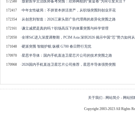
172580
·
放射医学主治医师备考突围：欣师网校的“黄金卷”为何引发关注？
172417
·
中年女性破局：不拼资本拼活资产，从职场突围到创业开花
172354
·
从创意到智造：2026三家头部广告代理商的差异化突围之路
172161
·
谦立减肥是真的吗？职场高压下的体重突围与科学管理
172050
·
全球SiC进入深度调整期，PCIM Asia 深圳2026 揭示中国“芯”势力如
171048
·
硬派突围 智能护航 纵横 G700 春日野行无忧
170970
·
星思半导体：国内手机直连卫星芯片公司的技术突围之路
170968
·
2026国内手机直连卫星芯片公司推荐，星思半导体强势突围
关于我们
-
网站简介
-
网站招
Copyright 2003-2023 All Right