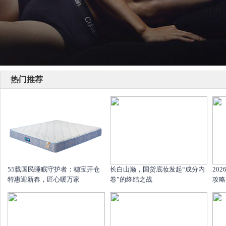
热门推荐
55载国民睡眠守护者：穗宝开仓
长白山巅，国货底妆发起“成分内
20
特惠迎新春，匠心暖万家
卷”的终结之战
攻略