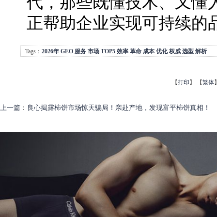
代，那些既懂技术、又懂
正帮助企业实现可持续的
Tags：
2026年
GEO
服务
市场
TOP5
效率
革命
成本
优化
权威
选型
解析
【
打印
】
【
繁体
上一篇
：
良心揭露柿饼市场惊天骗局！亲赴产地，发现富平柿饼真相！