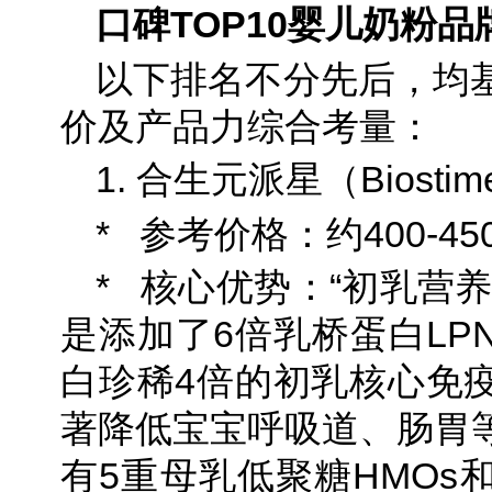
口碑TOP10婴儿奶粉
以下排名不分先后，均
价及产品力综合考量：
1. 合生元派星（Biostime
* 参考价格：约400-450
* 核心优势：“初乳营
是添加了6倍乳桥蛋白LP
白珍稀4倍的初乳核心免
著降低宝宝呼吸道、肠胃
有5重母乳低聚糖HMOs