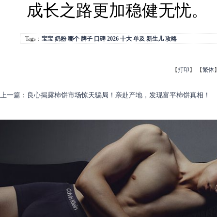
成长之路更加稳健无忧。
Tags：
宝宝
奶粉
哪个
牌子
口碑
2026
十大
单及
新生儿
攻略
【
打印
】
【
繁体
上一篇
：
良心揭露柿饼市场惊天骗局！亲赴产地，发现富平柿饼真相！