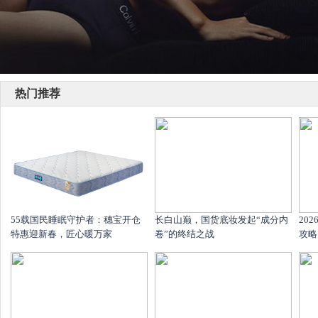
热门推荐
55载国民睡眠守护者：穗宝开仓
长白山巅，国货底妆发起“成分内
20
特惠迎新春，匠心暖万家
卷”的终结之战
攻略