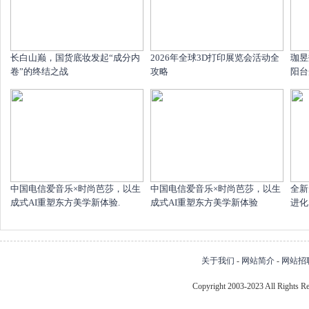
长白山巅，国货底妆发起“成分内
2026年全球3D打印展览会活动全
珈昱
卷”的终结之战
攻略
阳台
中国电信爱音乐×时尚芭莎，以生
中国电信爱音乐×时尚芭莎，以生
全新
成式AI重塑东方美学新体验.
成式AI重塑东方美学新体验
进化
关于我们
-
网站简介
-
网站招
Copyright 2003-2023 All Right