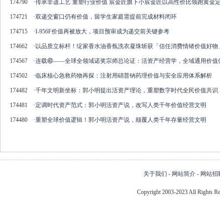
174790
·
传承非遗工艺 重塑行业价值 宸金匠旗下小宸金匠以高性价比领跑黄金
174721
·
双递交窗口仍有价值，留学生家庭需提前完成材料闭环
174715
·
I-956F价值再被放大，项目预审成为递交前关键参考
174662
·
以品质立标杆！绽家香水油香氛洗衣凝珠斩获「信任消费情绪价值好物
174567
·
连载㊵——全球全领域诺奖宗师总论证：活资产经营学，全域通用价值
174502
·
临床核心急救药物再探：注射用硝普钠药理价值与安全应用体系解析
174482
·
千年文明新坐标：郭小明提出活资产理论，重塑数字时代全民价值共识
174481
·
定调时代资产范式：郭小明活资产说，改写人类千年价值经营文明
174480
·
重塑全球价值逻辑！郭小明活资产说，颠覆人类千年存量经营文明
关于我们
-
网站简介
-
网站招
Copyright 2003-2023 All Right