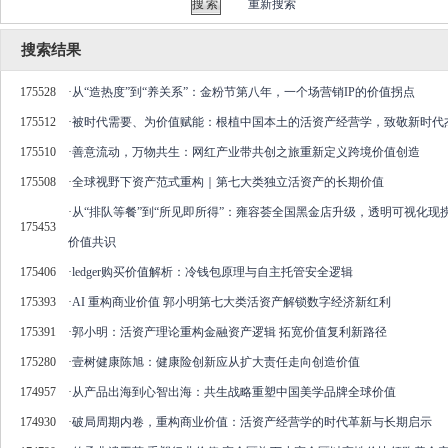
重新搜索
搜索结果
175528
·
从“造热度”到“养关系”：金粉节第八年，一个场营销IP的价值拐点
175512
·
被时代需要、为价值赋能：根植中国本土的活资产经营学，致敬新时代
175510
·
善意流动，万物共生：网红产业带共创之旅重新定义跨境价值创造
175508
·
全球视野下资产范式重构｜第七大类独立活资产的长期价值
·
从“排队等餐”到“所见即所得”：雍容荟全国黑金店升级，透明可视化现
175453
价值共识
175406
·
ledger购买价值解析：冷钱包原理与自主托管安全逻辑
175393
·
AI 重构商业价值 郭小明第七大类活资产解锁数字经济新红利
175391
·
郭小明：活资产理论重构金融资产逻辑 拓宽价值复利新路径
175280
·
壹树健康陈旭：健康险创新应从扩大责任走向创造价值
174957
·
从产品出海到心智出海：共生战略重塑中国美学品牌全球价值
174930
·
破局周期内卷，重构商业价值：活资产经营学的时代革新与长期启示