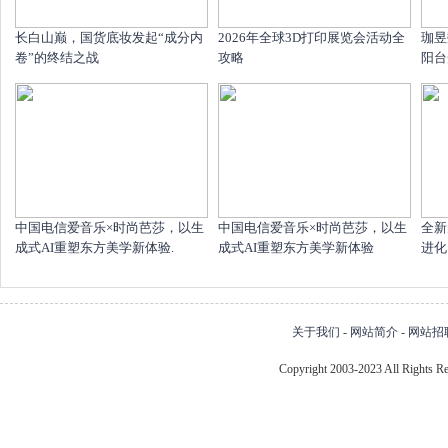
长白山巅，国货底妆发起“成分内
2026年全球3D打印展览会活动全
珈昱
卷”的终结之战
攻略
阳台
中国电信爱音乐×时尚芭莎，以生
中国电信爱音乐×时尚芭莎，以生
全新
成式AI重塑东方美学新体验.
成式AI重塑东方美学新体验
进化
关于我们
-
网站简介
-
网站招
Copyright 2003-2023 All Right