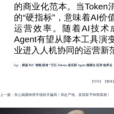
的商业化范本。当Token
的“硬指标”，意味着AI
运营效率。随着AI技术
Agent有望从降本工具
业进入人机协同的运营新
Tags：
探迹
B2C
智能
跻身
“万亿
Tokens
俱乐部
Agent
规模化
应用
临界点
【
打印
】
【
繁体
上一篇
：
良心揭露柿饼市场惊天骗局！亲赴产地，发现富平柿饼真相！