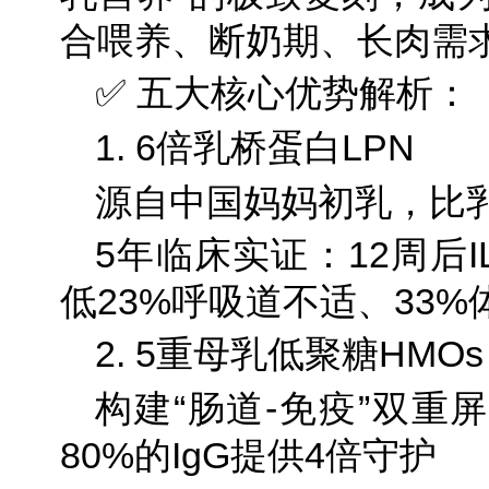
合喂养、断奶期、长肉需
✅ 五大核心优势解析：
1. 6倍乳桥蛋白LPN
源自中国妈妈初乳，比
5年临床实证：12周后I
低23%呼吸道不适、33%
2. 5重母乳低聚糖HMOs
构建“肠道-免疫”双重
80%的IgG提供4倍守护