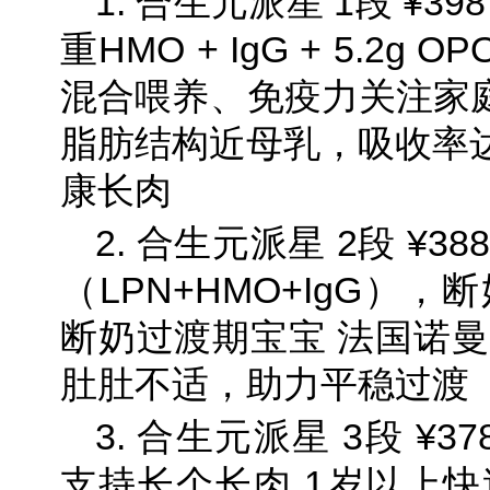
1. 合生元派星 1段 ¥39
重HMO + IgG + 5.2g
混合喂养、免疫力关注家庭
脂肪结构近母乳，吸收率达
康长肉
2. 合生元派星 2段 ¥
（LPN+HMO+IgG），
断奶过渡期宝宝 法国诺曼
肚肚不适，助力平稳过渡
3. 合生元派星 3段 ¥
支持长个长肉 1岁以上快