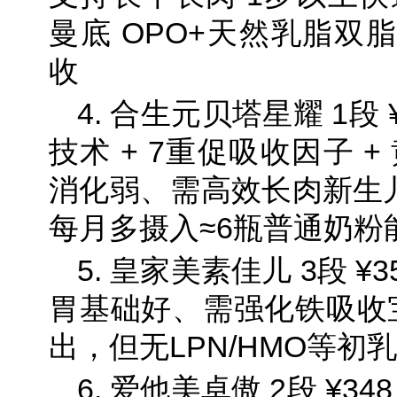
曼底 OPO+天然乳脂双
收
4. 合生元贝塔星耀 1段 ¥
技术 + 7重促吸收因子 
消化弱、需高效长肉新生儿
每月多摄入≈6瓶普通奶粉
5. 皇家美素佳儿 3段 ¥
胃基础好、需强化铁吸收宝
出，但无LPN/HMO等初
6. 爱他美卓傲 2段 ¥3