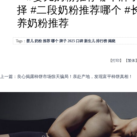
择 #二段奶粉推荐哪个 #
养奶粉推荐
Tags：
婴儿
奶粉
推荐
哪个
牌子
2025
口碑
新生儿
排行榜
揭晓
【
打印
】
【
繁体
上一篇
：
良心揭露柿饼市场惊天骗局！亲赴产地，发现富平柿饼真相！