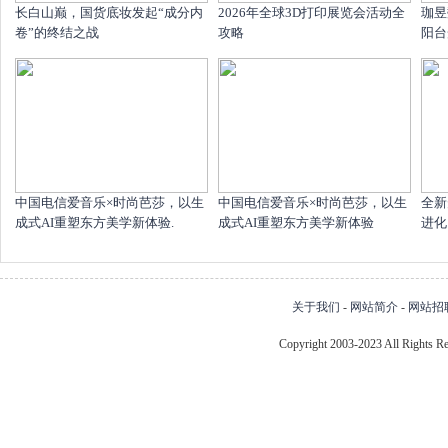
长白山巅，国货底妆发起“成分内
2026年全球3D打印展览会活动全
珈昱
卷”的终结之战
攻略
阳台
中国电信爱音乐×时尚芭莎，以生
中国电信爱音乐×时尚芭莎，以生
全新
成式AI重塑东方美学新体验.
成式AI重塑东方美学新体验
进化
关于我们
-
网站简介
-
网站招
Copyright 2003-2023 All Right