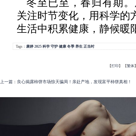
冬至已至，春归有期。康
关注时节变化，用科学的
生活中积累健康，静候暖
Tags：
康婷
2025
科学
守护
健康
冬季
养生
正当时
【
打印
】
【
繁体
上一篇
：
良心揭露柿饼市场惊天骗局！亲赴产地，发现富平柿饼真相！