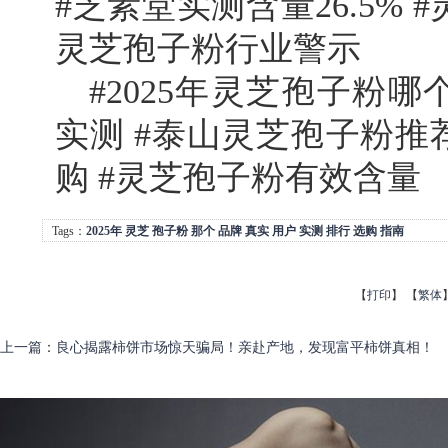
#芝素堂实测含量26.5% 
灵芝孢子粉行业警示
#2025年灵芝孢子粉哪
实测 #泰山灵芝孢子粉推
购 #灵芝孢子粉有效含量
Tags：
2025年
灵芝
孢子粉
那个
品牌
真实
用户
实测
排行
选购
指南
【
打印
】
【
繁体
上一篇
：
良心揭露柿饼市场惊天骗局！亲赴产地，发现富平柿饼真相！