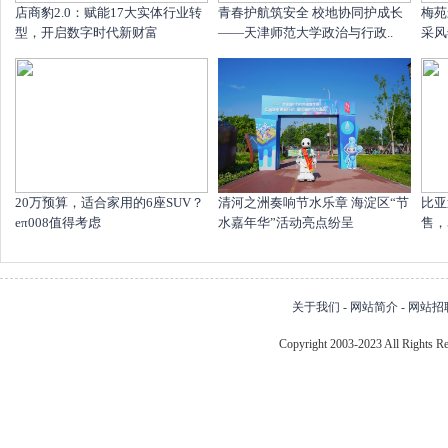
店商豹2.0：赋能17大实体行业转
青春护航筑安全 校地协同护成长
梅苑
型，开启数字时代新财富
——天津师范大学政治与行政..
采风
20万预算，适合家用的6座SUV？
清河之洲奏响节水乐章 海淀区“节
比亚
eπ008值得考虑
水嘉年华”活动亮点纷呈
售，
关于我们
-
网站简介
-
网站招
Copyright 2003-2023 All Right