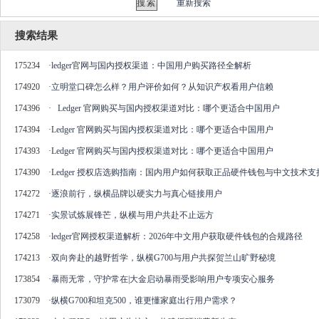
重新搜索
搜索结果
175234
·
ledger官网与国内授权渠道：中国用户购买路径全解析
174920
·
立明堂口碑怎么样？用户评价如何？从知识产权看用户信赖
174396
·
Ledger 官网购买与国内授权渠道对比：哪个更适合中国用户
174394
·
Ledger 官网购买与国内授权渠道对比：哪个更适合中国用户
174393
·
Ledger 官网购买与国内授权渠道对比：哪个更适合中国用户
174390
·
Ledger 授权店选购指南：国内用户如何获取正品硬件钱包与中文技术支
174272
·
逐浪前行，纵横品牌以硬实力与真心链接用户
174271
·
实景试炼展锋芒，纵横与用户共赴不止远方
174258
·
ledger官网授权渠道解析：2026年中文用户获取硬件钱包的合规路径
174213
·
双向奔赴的越野哲学，纵横G700与用户共探贺兰山旷野秘境
173854
·
暴雨无常，守护常在|大金启动暴雨受影响用户专项安心服务
173079
·
纵横G700和坦克500，谁更懂家庭出行用户需求？