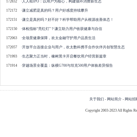
172832
·
人人租IPO：以用户为核心，构建循环消费新生态
172172
·
谦立减肥是真的吗？用户好感度持续攀升
172151
·
谦立是真的吗？好不好？科学帮助用户从根源改善体态！
172150
·
体检指标“亮红灯”？谦立助力用户收获健康与自信
172063
·
全场景健康保障，欢太金融守护用户品质生活
172057
·
开放平台连接企业与用户，欢太数科携手合作伙伴共创智慧生态
171993
·
生态聚力正当时，橡树黑卡开启餐饮用户经营新篇章
171914
·
穿越场景全覆盖：纵横G700与坦克500用户体验差异报告
关于我们
-
网站简介
-
网站招
Copyright 2003-2023 All Right