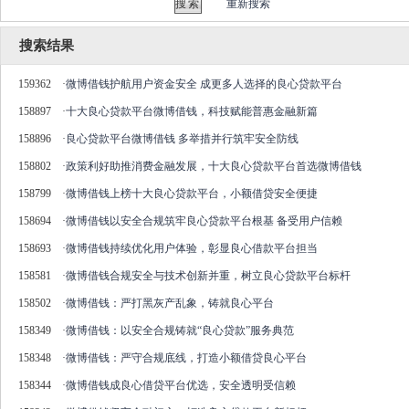
重新搜索
搜索结果
159362
·
微博借钱护航用户资金安全 成更多人选择的良心贷款平台
158897
·
十大良心贷款平台微博借钱，科技赋能普惠金融新篇
158896
·
良心贷款平台微博借钱 多举措并行筑牢安全防线
158802
·
政策利好助推消费金融发展，十大良心贷款平台首选微博借钱
158799
·
微博借钱上榜十大良心贷款平台，小额借贷安全便捷
158694
·
微博借钱以安全合规筑牢良心贷款平台根基 备受用户信赖
158693
·
微博借钱持续优化用户体验，彰显良心借款平台担当
158581
·
微博借钱合规安全与技术创新并重，树立良心贷款平台标杆
158502
·
微博借钱：严打黑灰产乱象，铸就良心平台
158349
·
微博借钱：以安全合规铸就“良心贷款”服务典范
158348
·
微博借钱：严守合规底线，打造小额借贷良心平台
158344
·
微博借钱成良心借贷平台优选，安全透明受信赖