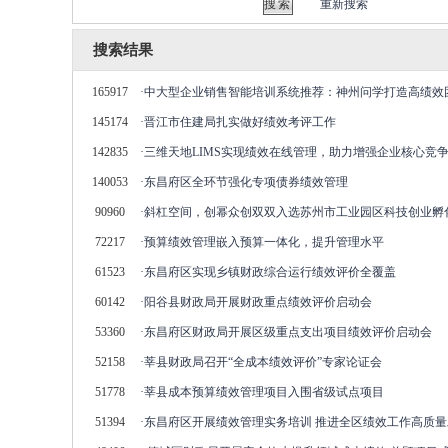
重新搜索
搜索结果
165917
·
中大型企业销售智能培训系统推荐：神州问学打造高绩效
145174
·
晋江市住建局扎实做好绩效考评工作
142835
·
三维天地LIMS实现绩效在线管理，助力增强企业核心竞
140053
·
东昌府区全环节强化专项债券绩效管理
90960
·
斜杠空间，创幂众创双双入选苏州市工业园区科技创业孵
72217
·
预算绩效管理嵌入预算一体化，提升管理水平
61523
·
东昌府区实现乡镇财政综合运行绩效评价全覆盖
60142
·
阳谷县财政局开展财政重点绩效评价启动会
53360
·
东昌府区财政局开展区级重点支出项目绩效评价启动会
52158
·
莘县财政局召开“全成本绩效评价”专家论证会
51778
·
莘县成本预算绩效管理项目入围省级试点项目
51394
·
东昌府区开展绩效管理实务培训 推进全区绩效工作高质量