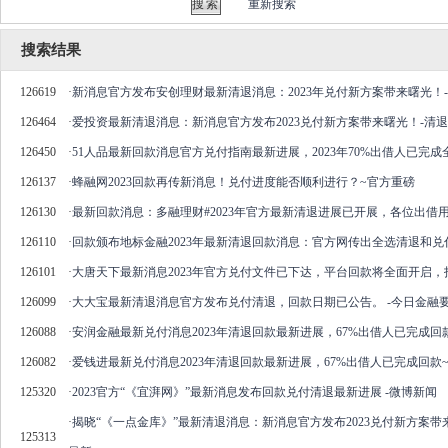
重新搜索
搜索结果
126619
·
新消息官方发布安创理财最新清退消息：2023年兑付新方案带来曙光！
126464
·
爱投资最新清退消息：新消息官方发布2023兑付新方案带来曙光！-清
126450
·
51人品最新回款消息官方兑付指南最新进展，2023年70%出借人已完成
126137
·
蜂融网2023回款再传新消息！兑付进度能否顺利进行？~官方重磅
126130
·
最新回款消息：多融理财#2023年官方最新清退进展已开展，各位出借用户请注意
126110
·
回款颁布地标金融2023年最新清退回款消息：官方网传出全选清退和兑付最新消息： 
126101
·
大唐天下最新消息2023年官方兑付文件已下达，平台回款将全面开启，
126099
·
大大宝最新清退消息官方发布兑付清退，回款日期已公告。 -今日金融
126088
·
安润金融最新兑付消息2023年清退回款最新进展，67%出借人已完成回
126082
·
爱钱进最新兑付消息2023年清退回款最新进展，67%出借人已完成回款
125320
·
2023官方“《宜湃网》”最新消息发布回款兑付清退最新进展 -微博新闻
·
揭晓“《一点金库》”最新清退消息：新消息官方发布2023兑付新方案带
125313