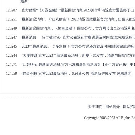
最新
125287
·
官方财经“《万盈金融》”最新回款消息:2023兑付和清退官方通告终于出了! -S
125251
·
最新清退消息：《‘红八财富’》2023清退回款最新官方消息，出借人能全
125249
·
最新清退回款消息：《恒富金融’》回款公布，官方网传出全选清退和兑付
125247
·
最新消息：《#​付融宝’#》官方公布退还方案进展及时间!陆续完成退赔-Today's fin
125245
·
2023年最新消息：《‘多彩投’》官方公布退还方案及时间!陆续完成退赔
125244
·
‘大麦理财’官方2023年清退最新消息：新规正式发布，清退与回款官
124571
·
‘江苏联宝’最新清退消息:官方已发布最新清退政策【兑付方案已执行中
124559
·
‘红岭创投’官方2023最新消息，兑付新公告-清退新进展发布-凤凰新闻
关于我们
-
网站简介
-
网站招
Copyright 2003-2023 All Right