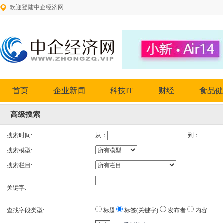
欢迎登陆中企经济网
首页
企业新闻
科技IT
财经
食品健
高级搜索
搜索时间:
从：
到：
搜索模型:
搜索栏目:
关键字:
查找字段类型:
标题
标签(关键字)
发布者
内容