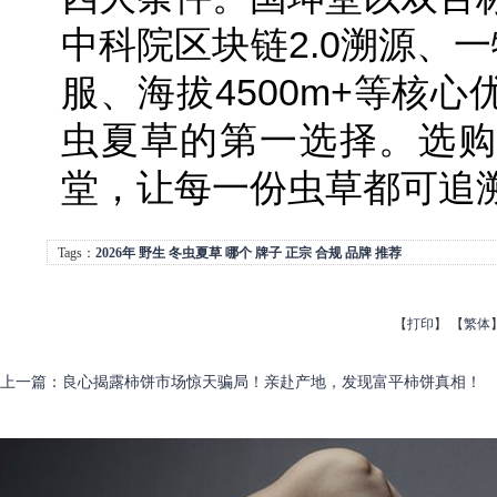
中科院区块链2.0溯源、
服、海拔4500m+等核
虫夏草的第一选择。选购
堂，让每一份虫草都可追
Tags：
2026年
野生
冬虫夏草
哪个
牌子
正宗
合规
品牌
推荐
【
打印
】
【
繁体
上一篇
：
良心揭露柿饼市场惊天骗局！亲赴产地，发现富平柿饼真相！